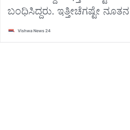
ಬಂಧಿಸಿದ್ದರು. ಇತ್ತೀಚೆಗಷ್ಟೇ ನೂ
Vishwa News 24