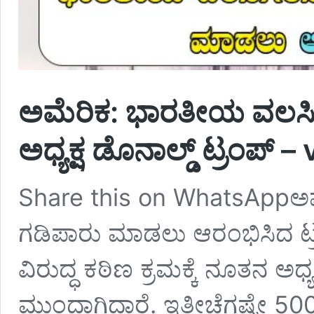
ಅಮೆರಿಕ: ಭಾರತೀಯ ವಲಸಿಗರ 
ಅಧ್ಯಕ್ಷ ಡೊನಾಲ್ಡ್​ ಟ್ರಂಪ
Share this on WhatsAppಅಮ
ಗಡಿಪಾರು ಮಾಡಲು ಆರಂಭಿಸಿದ ಟ
ವಿರುದ್ಧ ಕಠಿಣ ಕ್ರಮಕ್ಕೆ ನೂತನ ಅಧ್ಯಕ
ಮುಂದಾಗಿದ್ದಾರೆ. ಇತ್ತೀಚೆಗಷ್ಟೇ 500