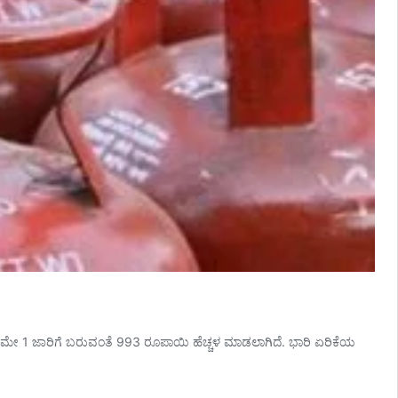
ದು, ಮೇ 1 ಜಾರಿಗೆ ಬರುವಂತೆ 993 ರೂಪಾಯಿ ಹೆಚ್ಚಳ ಮಾಡಲಾಗಿದೆ. ಭಾರಿ ಏರಿಕೆಯ