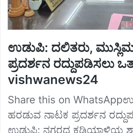
ಉಡುಪಿ: ದಲಿತರು, ಮುಸ್ಲಿ
ಪ್ರದರ್ಶನ ರದ್ದುಪಡಿಸಲು ಒತ್
vishwanews24
Share this on WhatsAppಉಡುಪ
ಹರಡುವ ನಾಟಕ ಪ್ರದರ್ಶನ ರದ್ದುಪಡ
ಉಡುಪಿ: ನಗರದ ಕಡಿಯಾಳಿಯ ಶ