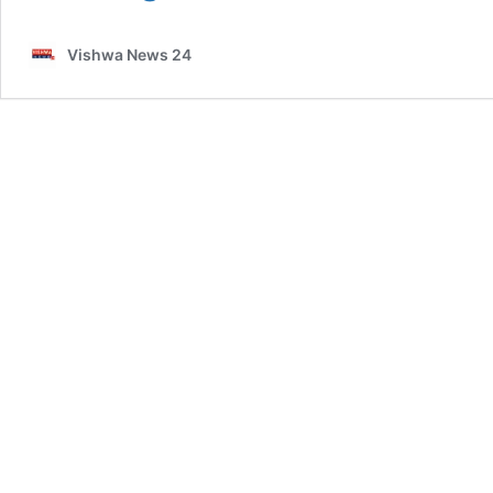
ದೀಪಾವಳಿ
ಪ್ರಯುಕ್ತ
Vishwa News 24
ಕೊಂಕಣ
ರೈಲು
ಮಾರ್ಗದಲ್ಲಿ
ವಿಶೇಷ
ರೈಲುಗಳ
ಸಂಚಾರ
–
vishwanews24