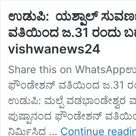
ಉಡುಪಿ: ಯಶ್ಪಾಲ್ ಸುವರ್
ವತಿಯಿಂದ ಜ.31 ರಂದು ಬಡ 
vishwanews24
Share this on WhatsAppಉಡ
ಫೌಂಡೇಶನ್ ವತಿಯಿಂದ ಜ.31 ರಂದ
ಉಡುಪಿ: ಮಲ್ಪೆ ವಡಭಾಂಡೇಶ್ವರ ವ
ಪುಷ್ಪಾನಂದ ಫೌಂಡೇಶನ್ ವತಿಯಿಂದ 
ನಿರ್ಮಿಸಿದ …
Continue readi