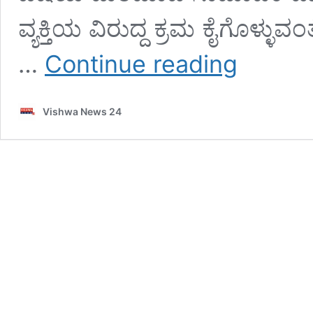
ವ್ಯಕ್ತಿಯ ವಿರುದ್ದ ಕ್ರಮ ಕೈಗೊಳ್
ಉಡುಪಿ:
…
Continue reading
ರಮೇಶ್
ಕಾಂಚನ್
ವಿರುದ್ದ
Vishwa News 24
ಸಾಮಾಜಿಕ
ಜಾಲತಾಣದಲ್ಲಿ
ಸುಳ್ಳು
ಸುದ್ದಿ
;
ದೂರು
ದಾಖಲು
–
vishwanews24