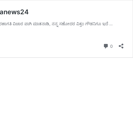
shwanews24
ರಣಾಗತಿ ವಿಚಾರ ವಾಗಿ ಮಾತನಾಡಿ, ನನ್ನ ಸಹೋದರ ವಿಕ್ರಂ ಗೌಡನಿಗೂ ಇದೆ …
Comment
0