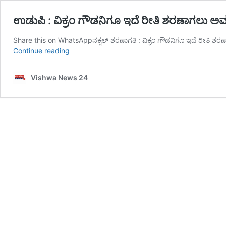
ಉಡುಪಿ : ವಿಕ್ರಂ ಗೌಡನಿಗೂ ಇದೆ ರೀತಿ ಶರಣಾಗಲು
Share this on WhatsAppನಕ್ಸಲ್ ಶರಣಾಗತಿ : ವಿಕ್ರಂ ಗೌಡನಿಗೂ ಇದೆ ರೀತಿ 
ಉಡುಪಿ
Continue reading
:
ವಿಕ್ರಂ
Vishwa News 24
ಗೌಡನಿಗೂ
ಇದೆ
ರೀತಿ
ಶರಣಾಗಲು
ಅವಕಾಶ
ನೀಡಬೇಕಿತ್ತು :
ಸಹೋದರ
ಸುರೇಶ್
ಗೌಡ
–
vishwanews24