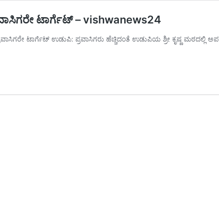
; ಪ್ರವಾಸಿಗರೇ ಟಾರ್ಗೆಟ್ – vishwanews24
್ರವಾಸಿಗರೇ ಟಾರ್ಗೆಟ್ ಉಡುಪಿ: ಪ್ರವಾಸಿಗರು ಹೆಚ್ಚಿದಂತೆ ಉಡುಪಿಯ ಶ್ರೀ ಕೃಷ್ಣ ಮಠದಲ್ಲಿ