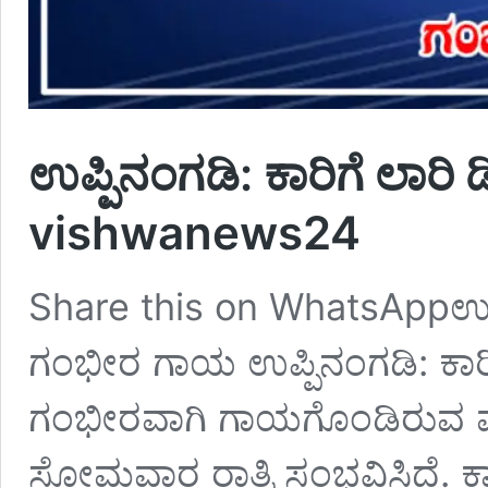
ಉಪ್ಪಿನಂಗಡಿ: ಕಾರಿಗೆ ಲಾರಿ 
vishwanews24
Share this on WhatsAppಉಪ್ಪಿನ
ಗಂಭೀರ ಗಾಯ ಉಪ್ಪಿನಂಗಡಿ: ಕಾರಿಗೆ 
ಗಂಭೀರವಾಗಿ ಗಾಯಗೊಂಡಿರುವ ಘಟ
ಸೋಮವಾರ ರಾತ್ರಿ ಸಂಭವಿಸಿದೆ. ಕ