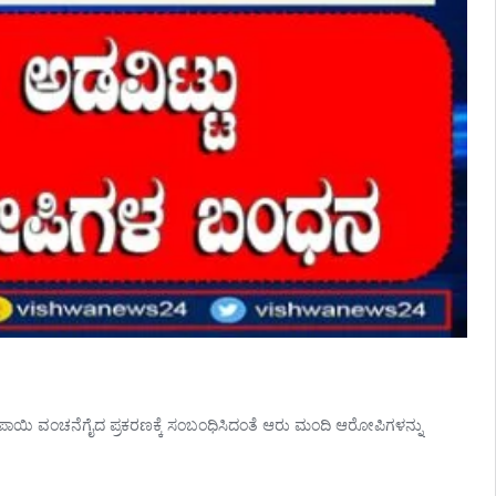
ಪಾಯಿ ವಂಚನೆಗೈದ ಪ್ರಕರಣಕ್ಕೆ ಸಂಬಂಧಿಸಿದಂತೆ ಆರು ಮಂದಿ ಆರೋಪಿಗಳನ್ನು