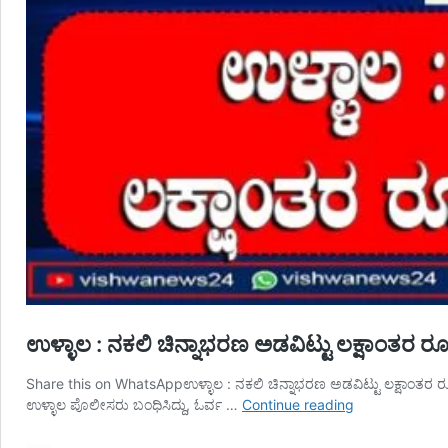
ಉಳ್ಳಾಲ : ನಕಲಿ ಚಿನ್ನಾಭರಣ ಅಡವಿಟ್ಟು ಲಕ್ಷಾಂ
Share this on WhatsAppಉಳ್ಳಾಲ : ನಕಲಿ ಚಿನ್ನಾಭರಣ ಅಡವಿಟ್ಟು ಲಕ್ಷಾಂತರ 
ಉಳ್ಳಾಲ
ಉಳ್ಳಾಲ ಪೊಲೀಸರು ಬಂಧಿಸಿದ್ದು, ಓರ್ವ …
Continue reading
:
ನಕಲಿ