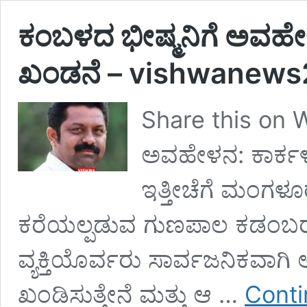
ಕಂಬಳದ ಭೀಷ್ಮನಿಗೆ ಅವಹೇಳನ:
ಖಂಡನೆ – vishwanews
Share this on 
ಅವಹೇಳನ: ಕಾರ್ಕಳ ಬ
ಇತ್ತೀಚೆಗೆ ಮಂಗಳ
ಕರೆಯಲ್ಪಡುವ ಗುಣಪಾಲ ಕಡಂಬರನ್
ವ್ಯಕ್ತಿಯೊರ್ವರು ಸಾರ್ವಜನಿಕವಾಗ
ಖಂಡಿಸುತ್ತೇನೆ ಮತ್ತು ಆ …
Conti