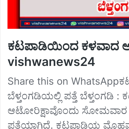
ಕಟಪಾಡಿಯಿಂದ ಕಳವಾದ ಆಟೋರಿ
vishwanews24
Share this on WhatsAppಕ
ಬೆಳ್ತಂಗಡಿಯಲ್ಲಿ ಪತ್ತೆ ಬೆಳ್ತಂಗ
ಆಟೋರಿಕ್ಷಾವೊಂದು ಸೋಮವಾರ ಬೆ
ಪತ್ತೆಯಾಗಿದೆ. ಕಟಪಾಡಿಯ ಮೊಹಮ