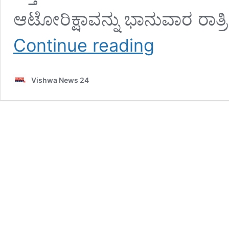
ಆಟೋರಿಕ್ಷಾವನ್ನು ಭಾನುವಾರ ರಾತ
ಕಟಪಾಡಿಯಿಂದ
Continue reading
ಕಳವಾದ
ಆಟೋರಿಕ್ಷಾ
ಬೆಳ್ತಂಗಡಿಯಲ್ಲಿ
Vishwa News 24
ಪತ್ತೆ
–
vishwanews24