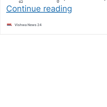
ಕಡಬ:
Continue reading
ಕುಕ್ಕೆ
ಸುಬ್ರಹ್ಮಣ್ಯ
ಕ್ಷೇತ್ರದಲ್ಲಿ
Vishwa News 24
ಕಿರುಷಷ್ಠಿ
ಮಹೋತ್ಸವ
;
ಅನ್ಯಧರ್ಮಿಯರ
ಆಹ್ವಾನಕ್ಕೆ
ಭಾರೀ
ವಿರೋಧ
–
vishwanews24