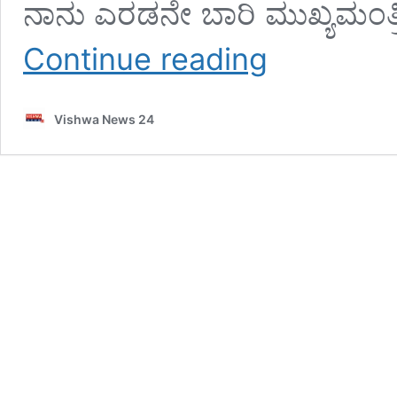
ನಾನು ಎರಡನೇ ಬಾರಿ ಮುಖ್ಯಮಂತ
ಕರ್ನಾಟಕದ
Continue reading
ದೀರ್ಘಾವಧಿ
ಮುಖ್ಯಮಂತ್ರಿ
ಎಂಬ
Vishwa News 24
ದಾಖಲೆ
ಸಾಧ್ಯವಾಗಿದ್ದು
ಜನರ
ಆಶೀರ್ವಾದದಿಂದ
:
ಸಿಎಂ
–
vishwanews24