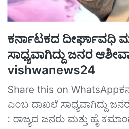
ಕರ್ನಾಟಕದ ದೀರ್ಘಾವಧಿ ಮ
ಸಾಧ್ಯವಾಗಿದ್ದು ಜನರ ಆಶೀರ
vishwanews24
Share this on WhatsAppಕರ್
ಎಂಬ ದಾಖಲೆ ಸಾಧ್ಯವಾಗಿದ್ದು ಜ
: ರಾಜ್ಯದ ಜನರು ಮತ್ತು ಹೈ ಕಮ