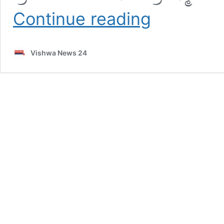
ಕೇರಳ ಶರೋನ್
Continue reading
ರಾಜ್
ಕೊಲೆ
ಪ್ರಕರಣ
Vishwa News 24
:ಅಪರಾಧಿ
ಪ್ರೇಯಸಿಗೆ
ಮರಣದಂಡನೆ
ಶಿಕ್ಷೆ
–
vishwanews24