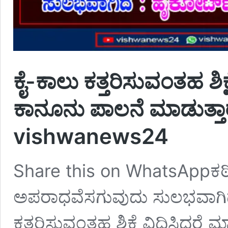
ಕೈ-ಕಾಲು ಕತ್ತರಿಸುವಂತಹ ಶಿಕ್
ಕಾನೂನು ಪಾಲನೆ ಮಾಡುತ್ತಾರ
vishwanews24
Share this on WhatsAppಕಠಿ
ಅಪರಾಧವೆಸಗುವುದು ಸುಲಭವಾಗಿದೆ
ಕತ್ತರಿಸುವಂತಹ ಶಿಕ್ಷೆ ವಿಧಿಸಿದರೆ