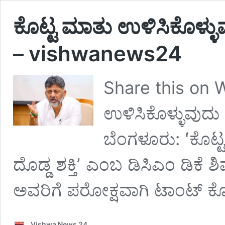
ಕೊಟ್ಟ ಮಾತು ಉಳಿಸಿಕೊಳ್ಳುವುದು 
– vishwanews24
Share this on 
ಉಳಿಸಿಕೊಳ್ಳುವುದು ವಿಶ
ಬೆಂಗಳೂರು: ʻಕೊಟ್ಟ 
ದೊಡ್ಡ ಶಕ್ತಿʼ ಎಂಬ ಡಿಸಿಎಂ ಡಿಕೆ
ಅವರಿಗೆ ಪರೋಕ್ಷವಾಗಿ ಟಾಂಟ್ ಕೊ
Vishwa News 24