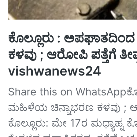
ಕೊಲ್ಲೂರು : ಅಪಘಾತದಿಂದ
ಕಳವು ; ಆರೋಪಿ ಪತ್ತೆಗೆ ತೀ
vishwanews24
Share this on WhatsAppಕೊ
ಮಹಿಳೆಯ ಚಿನ್ನಾಭರಣ ಕಳವು ; ಆರ
ಕೊಲ್ಲೂರು: ಮೇ 17ರ ಮಧ್ಯಾಹ್ನ ಕ