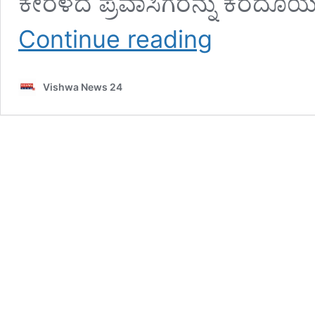
ಕೇರಳದ ಪ್ರವಾಸಿಗರನ್ನು ಕರೆದೊಯ್
ಕೊಲ್ಲೂರು
Continue reading
:
ಅಪಘಾತದಿಂದ
ಮೃತಪಟ್ಟ
Vishwa News 24
ಮಹಿಳೆಯ
ಚಿನ್ನಾಭರಣ
ಕಳವು
;
ಆರೋಪಿ
ಪತ್ತೆಗೆ
ತೀವ್ರಗೊಂಡ
ತನಿಖೆ
–
vishwanews24