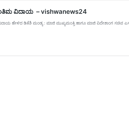
ನ ಅಂತಿಮ ವಿದಾಯ – vishwanews24
ಾಯ ಹೇಳಿದ ಡಿಕೆಶಿ ಮಂಡ್ಯ : ಮಾಜಿ ಮುಖ್ಯಮಂತ್ರಿ ಹಾಗೂ ಮಾಜಿ ವಿದೇಶಾಂಗ ಸಚಿವ ಎಸ್ಎ