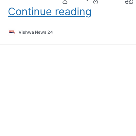
ದೈವಕ್ಕೆ
Continue reading
ಅವಮಾನ
ಮಾಡಿದ
ಆರೋಪ;
Vishwa News 24
ಕ್ಷಮೆ
ಕೇಳಿದ
ರಣವೀರ್
ಸಿಂಗ್
–
vishwanews24