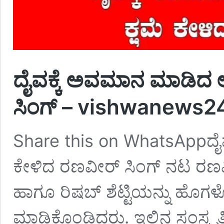
ದೈವಕ್ಕೆ ಅವಮಾನ ಮಾಡಿದ 
ಸಿಂಗ್ – vishwanews2
Share this on WhatsAppದೈ
ಕೇಳಿದ ರಣವೀರ್ ಸಿಂಗ್ ನಟ ರಣವೀರ
ಹಾಗೂ ರಿಷಬ್ ಶೆಟ್ಟಿಯನ್ನು ಹೊಗ
ಮಾಡಿಕೊಂಡಿದ್ದರು. ಇಲ್ಲಿನ ಸಂಸ್