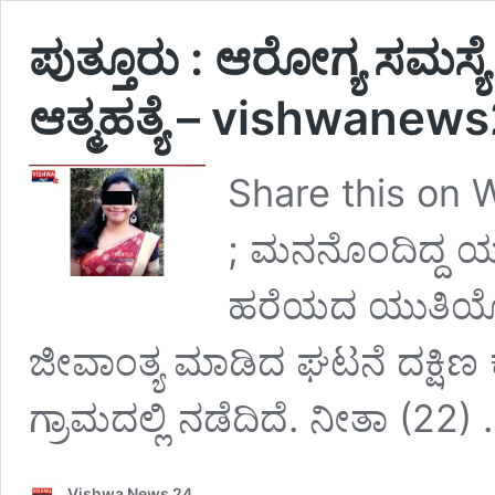
ಪುತ್ತೂರು : ಆರೋಗ್ಯ ಸಮಸ್
ಆತ್ಮಹತ್ಯೆ – vishwanew
Share this on W
; ಮನನೊಂದಿದ್ದ ಯು
ಹರೆಯದ ಯುತಿಯೊಬ್
ಜೀವಾಂತ್ಯ ಮಾಡಿದ ಘಟನೆ ದಕ್ಷಿಣ ಕನ್
ಗ್ರಾಮದಲ್ಲಿ ನಡೆದಿದೆ. ನೀತಾ (22)
Vishwa News 24