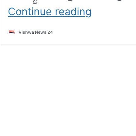
ಪುತ್ತೂರು:
Continue reading
ಕಾಣೆಯಾಗಿದ್ದ
ಯುವಕನ
ಮೃತದೇಹ
Vishwa News 24
ಪತ್ತೆ
–
vishwanews24