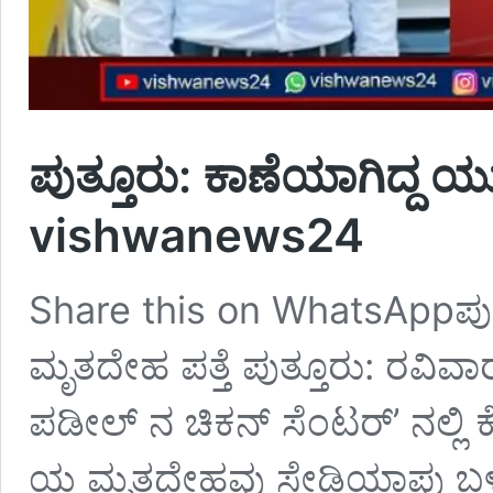
ಪುತ್ತೂರು: ಕಾಣೆಯಾಗಿದ್ದ 
vishwanews24
Share this on WhatsAppಪುತ
ಮೃತದೇಹ ಪತ್ತೆ ಪುತ್ತೂರು: ರವಿವಾ
ಪಡೀಲ್‌ ನ ಚಿಕನ್ ಸೆಂಟರ್’ ನಲ್ಲಿ ಕೆ
ಯ ಮೃತದೇಹವು ಸೇಡಿಯಾಪು ಬಳಿಯ