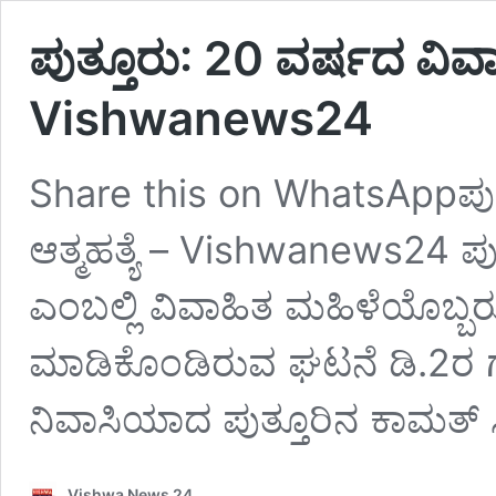
ಪುತ್ತೂರು: 20 ವರ್ಷದ ವಿವಾಹ
Vishwanews24
Share this on WhatsAppಪುತ
ಆತ್ಮಹತ್ಯೆ – Vishwanews24 ಪು
ಎಂಬಲ್ಲಿ ವಿವಾಹಿತ ಮಹಿಳೆಯೊಬ್ಬರು 
ಮಾಡಿಕೊಂಡಿರುವ ಘಟನೆ ಡಿ.2ರ ಗು
ನಿವಾಸಿಯಾದ ಪುತ್ತೂರಿನ ಕಾಮತ್‌ ಸ್
Vishwa News 24