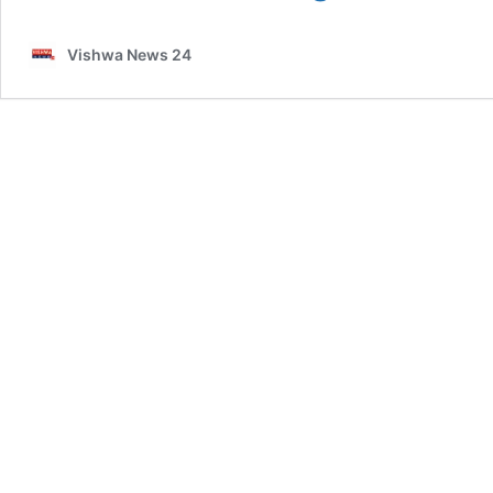
ಬಲವಂತದ
ಮತಾಂತರ
Vishwa News 24
ಆರೋಪ:
ಲವ್
ಜಿಹಾದ್​​
ಗೆ
ಬಲಿಯಾದ
ಯುವತಿ
–
vishwanews24