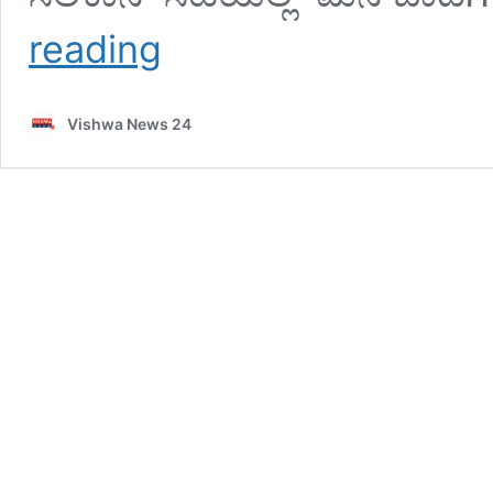
ಬೆಂಗಳೂರಿನಲ್ಲಿ
reading
ಮನೆ
ಬಾಡಿಗೆ,
ಲೀಸ್‌
Vishwa News 24
ಪಡೆಯುವ
ಮುನ್ನ
ಎಚ್ಚರ
:
ಬಾಡಿಗೆದಾರರ
ಬಳಿಯೇ
ಹಣ
ಪಡೆದು
ವಂಚನೆ
–
vishwanews24