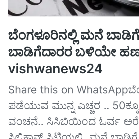
ಬೆಂಗಳೂರಿನಲ್ಲಿ ಮನೆ ಬಾಡಿಗ
ಬಾಡಿಗೆದಾರರ ಬಳಿಯೇ ಹಣ
vishwanews24
Share this on WhatsAppಬೆಂಗಳ
ಪಡೆಯುವ ಮುನ್ನ ಎಚ್ಚರ .. 50ಕ್ಕ
ವಂಚನೆ.. ಸಿಸಿಬಿಯಿಂದ ಓರ್ವ ಅರೆಸ್
ಸಿಲಿಕಾನ್‌ ಸಿಟಿಯಲ್ಲಿ ಮನೆ ಬಾಡ