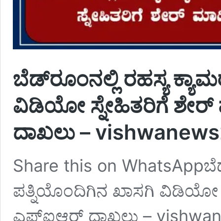
ಬೆಡ್‌ರೂಂನಲ್ಲಿ ರಹಸ್ಯ ಕ್ಯಾ
ವಿಡಿಯೋ ಸ್ನೇಹಿತರಿಗೆ ಶೇರ
ದಾಖಲು – vishwanew
Share this on WhatsAppಬೆಡ್‌
ಪತ್ನಿಯೊಂದಿಗಿನ ಖಾಸಗಿ ವಿಡಿಯೋ ಸ
ಎಫ್‌ಐಆರ್ ದಾಖಲು – vishwane