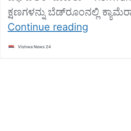
ಕ್ಷಣಗಳನ್ನು ಬೆಡ್‌ರೂಂನಲ್ಲಿ ಕ್ಯಾಮೆ
ಬೆಡ್‌ರೂಂನಲ್ಲಿ
Continue reading
ರಹಸ್ಯ
ಕ್ಯಾಮರಾ
;
Vishwa News 24
ಪತ್ನಿಯೊಂದಿಗಿನ
ಖಾಸಗಿ
ವಿಡಿಯೋ
ಸ್ನೇಹಿತರಿಗೆ
ಶೇರ್
ಮಾಡಿದ
ಪತಿ
;
ಎಫ್‌ಐಆರ್
ದಾಖಲು
–
vishwanews24