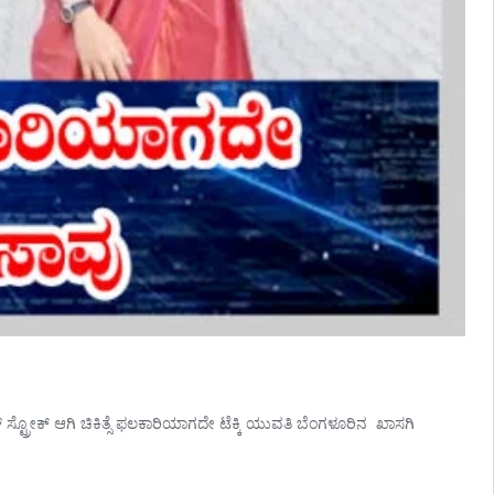
್ಟ್ರೋಕ್ ಆಗಿ ಚಿಕಿತ್ಸೆ ಫಲಕಾರಿಯಾಗದೇ ಟೆಕ್ಕಿ ಯುವತಿ ಬೆಂಗಳೂರಿನ ಖಾಸಗಿ