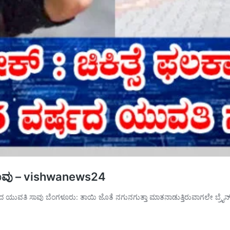
ತಿ ಸಾವು – vishwanews24
ಷದ ಯುವತಿ ಸಾವು ಬೆಂಗಳೂರು: ತಾಯಿ ಜೊತೆ ನಗುನಗುತ್ತಾ ಮಾತನಾಡುತ್ತಿರುವಾಗಲೇ ಬ್ರೈನ್‌ ಸ