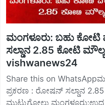
ಮಂಗಳೂರು: ಬಹು ಕೋಟಿ ವ
ಸಲ್ಡಾನ 2.85 ಕೋಟಿ ಮೌಲ್ಯ
vishwanews24
Share this on WhatsAppಮ
ಪ್ರಕರಣ : ರೋಷನ್ ಸಲ್ಡಾನ 2.85 
ಮುಟ್ಟುಗೋಲು ಮಂಗಳೂರು:ಉದ್ಯ