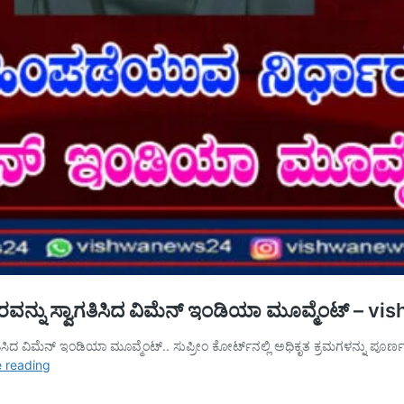
ವನ್ನು ಸ್ವಾಗತಿಸಿದ ವಿಮೆನ್ ಇಂಡಿಯಾ ಮೂವ್ಮೆಂಟ್ – 
ಿದ ವಿಮೆನ್ ಇಂಡಿಯಾ ಮೂವ್ಮೆಂಟ್.. ಸುಪ್ರೀಂ ಕೋರ್ಟ್‌ನಲ್ಲಿ ಅಧಿಕೃತ ಕ್ರಮಗಳನ್ನು ಪೂರ
ಮಂಗಳೂರು
 reading
:
ಹಿಜಾಬ್