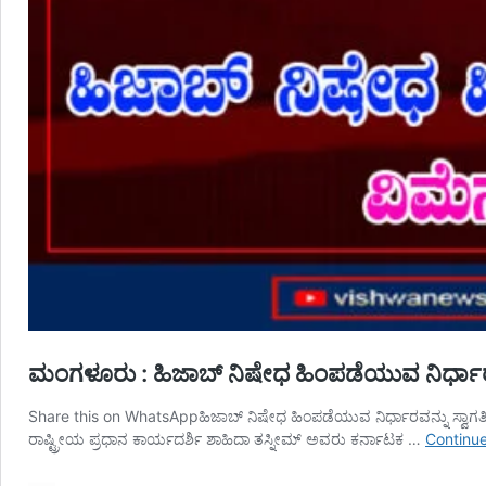
ಮಂಗಳೂರು : ಹಿಜಾಬ್ ನಿಷೇಧ ಹಿಂಪಡೆಯುವ ನಿರ್ಧಾರ
Share this on WhatsAppಹಿಜಾಬ್ ನಿಷೇಧ ಹಿಂಪಡೆಯುವ ನಿರ್ಧಾರವನ್ನು ಸ್ವಾಗತಿಸ
ರಾಷ್ಟ್ರೀಯ ಪ್ರಧಾನ ಕಾರ್ಯದರ್ಶಿ ಶಾಹಿದಾ ತಸ್ನೀಮ್ ಅವರು ಕರ್ನಾಟಕ …
Continue