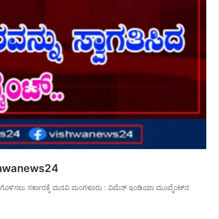
vishwanews24
್ಣಗೊಳಿಸಲು ಸರ್ಕಾರಕ್ಕೆ ಮನವಿ ಮಂಗಳೂರು : ವಿಮೆನ್ ಇಂಡಿಯಾ ಮೂವ್ಮೆಂಟ್‌ನ