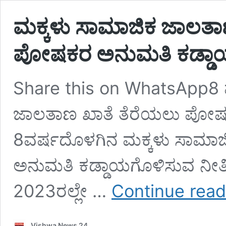
ಮಕ್ಕಳು ಸಾಮಾಜಿಕ ಜಾಲತಾಣ
ಪೋಷಕರ ಅನುಮತಿ ಕಡ್ಡಾ
Share this on WhatsApp8 
ಜಾಲತಾಣ ಖಾತೆ ತೆರೆಯಲು ಪೋಷಕರ 
8ವರ್ಷದೊಳಗಿನ ಮಕ್ಕಳು ಸಾಮಾ
ಅನುಮತಿ ಕಡ್ಡಾಯಗೊಳಿಸುವ ನೀತಿ ಜಾ
2023ರಲ್ಲೇ …
Continue read
Vishwa News 24