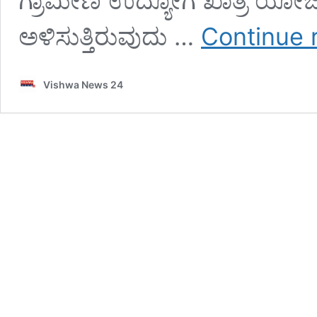
ಗ್ರಾಮೀಣ ಉದ್ಯೋಗ ಖಾತ್ರಿ ಯೋಜನೆ
ಅಳಿಸುತ್ತಿರುವುದು …
Continue 
Vishwa News 24