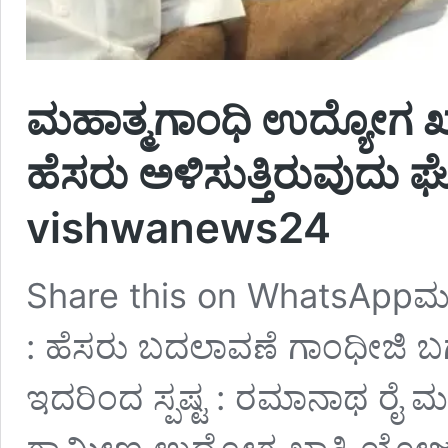
ಮಹಾತ್ಮಗಾಂಧಿ ಉದ್ಯೋಗ ಖಾತ
ಹೆಸರು ಅಳಿಸುತ್ತಿರುವುದು
vishwanews24
Share this on WhatsAppಮಹ
: ಹೆಸರು ಬದಲಾವಣೆ ಗಾಂಧೀಜಿ ಬಗ
ಇದರಿಂದ ಸ್ಪಷ್ಟ : ರಮಾನಾಥ ರೈ 