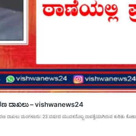
ಪ್ರಕರಣ ದಾಖಲು – vishwanews24
ರಕರಣ ದಾಖಲು ಮಂಗಳೂರು: 23 ವರ್ಷದ ಯುವಕನೊಬ್ಬ ನಾಪತ್ತೆಯಾಗಿರುವ ಕುರಿತು ಕೊಣಾಜೆ
ುವಕ
ಪತ್ತೆ