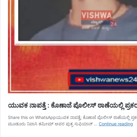
ಯುವಕ ನಾಪತ್ತೆ : ಕೊಣಾಜೆ ಪೊಲೀಸ್ ಠಾಣೆಯಲ್ಲಿ 
Share this on WhatsAppಯುವಕ ನಾಪತ್ತೆ; ಕೊಣಾಜೆ ಪೊಲೀಸ್ ಠಾಣೆಯಲ್ಲಿ ಪ್
ಯ
ಮೂಡೂರು ನಿವಾಸಿ ತಮೀಮ್ ಅವರ ಪುತ್ರ ಸುಫಿಯಾನ್ …
Continue reading
ನಾ
: