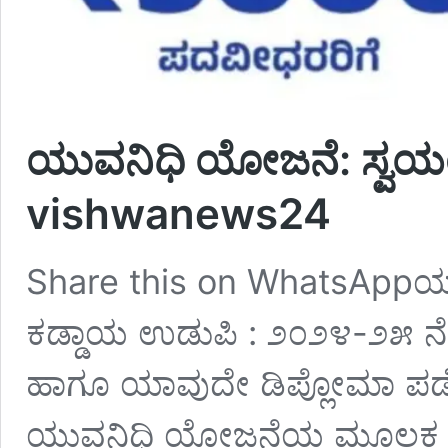
ಯುವನಿಧಿ ಯೋಜನೆ: ಸ್ವಯ
vishwanews24
Share this on WhatsAppಯ
ಕಡ್ಡಾಯ ಉಡುಪಿ : ೨೦೨೪-೨೫ ನೇ ಸ
ಹಾಗೂ ಯಾವುದೇ ಡಿಪ್ಲೋಮಾ ಪಡೆ
ಯುವನಿಧಿ ಯೋಜನೆಯ ಮೂಲಕ ಪ್ರ