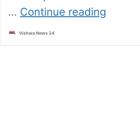
ಯುವನಿಧಿ
…
Continue reading
ಯೋಜನೆ:
ಸ್ವಯಂ
ಘೋಷಣೆ
Vishwa News 24
ಕಡ್ಡಾಯ
–
vishwanews24