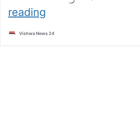
ರೇಣುಕಾಸ್ವಾಮಿ
reading
ಕೊಲೆ
ಪ್ರಕರಣ
:
Vishwa News 24
ಹಾಸಿಗೆ,
ದಿಂಬು
ಕೇಳಿದ್ದ ದರ್ಶನ್‌ಗೆ
ಬಿಗ್‌
ಶಾಕ್
–
vishwanews24