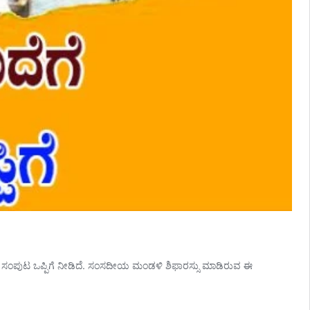
ರ ಸಚಿವ ಸಂಪುಟ ಒಪ್ಪಿಗೆ ನೀಡಿದೆ. ಸಂಸದೀಯ ಮಂಡಳಿ ಶಿಫಾರಸ್ಸು ಮಾಡಿರುವ ಈ