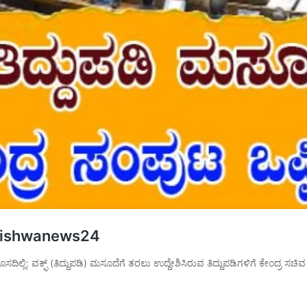
ೆ – vishwanews24
ೊಸದಿಲ್ಲಿ: ವಕ್ಫ್ (ತಿದ್ದುಪಡಿ) ಮಸೂದೆಗೆ ತರಲು ಉದ್ದೇಶಿಸಿರುವ ತಿದ್ದುಪಡಿಗಳಿಗೆ ಕೇಂದ್