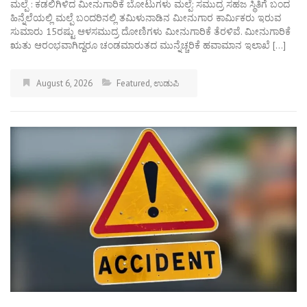
ಮಲ್ಪೆ : ಕಡಲಿಗಿಳಿದ ಮೀನುಗಾರಿಕೆ ಬೋಟುಗಳು ಮಲ್ಪೆ: ಸಮುದ್ರ ಸಹಜ ಸ್ಥಿತಿಗೆ ಬಂದ
ಹಿನ್ನೆಲೆಯಲ್ಲಿ ಮಲ್ಪೆ ಬಂದರಿನಲ್ಲಿ ತಮಿಳುನಾಡಿನ ಮೀನುಗಾರ ಕಾರ್ಮಿಕರು ಇರುವ
ಸುಮಾರು 15ರಷ್ಟು ಆಳಸಮುದ್ರ ದೋಣಿಗಳು ಮೀನುಗಾರಿಕೆ ತೆರಳಿವೆ. ಮೀನುಗಾರಿಕೆ
ಋತು ಆರಂಭವಾಗಿದ್ದರೂ ಚಂಡಮಾರುತದ ಮುನ್ನೆಚ್ಚರಿಕೆ ಹವಾಮಾನ ಇಲಾಖೆ […]
August 6, 2026
Featured
,
ಉಡುಪಿ