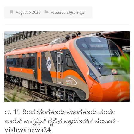
August 6, 2026
Featured
,
ದಕ್ಷಿಣ ಕನ್ನಡ
ಆ. 11 ರಿಂದ ಬೆಂಗಳೂರು-ಮಂಗಳೂರು ವಂದೇ
ಭಾರತ್ ಎಕ್ಸ್‌ಪ್ರೆಸ್ ರೈಲಿನ ಪ್ರಾಯೋಗಿಕ ಸಂಚಾರ -
vishwanews24