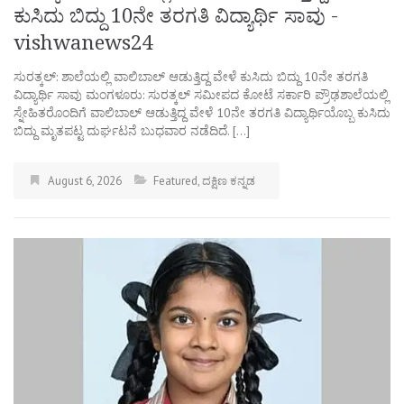
ಕುಸಿದು ಬಿದ್ದು 10ನೇ ತರಗತಿ ವಿದ್ಯಾರ್ಥಿ ಸಾವು -
vishwanews24
ಸುರತ್ಕಲ್: ಶಾಲೆಯಲ್ಲಿ ವಾಲಿಬಾಲ್ ಆಡುತ್ತಿದ್ದ ವೇಳೆ ಕುಸಿದು ಬಿದ್ದು 10ನೇ ತರಗತಿ
ವಿದ್ಯಾರ್ಥಿ ಸಾವು ಮಂಗಳೂರು: ಸುರತ್ಕಲ್ ಸಮೀಪದ ಕೋಟೆ ಸರ್ಕಾರಿ ಪ್ರೌಢಶಾಲೆಯಲ್ಲಿ
ಸ್ನೇಹಿತರೊಂದಿಗೆ ವಾಲಿಬಾಲ್ ಆಡುತ್ತಿದ್ದ ವೇಳೆ 10ನೇ ತರಗತಿ ವಿದ್ಯಾರ್ಥಿಯೊಬ್ಬ ಕುಸಿದು
ಬಿದ್ದು ಮೃತಪಟ್ಟ ದುರ್ಘಟನೆ ಬುಧವಾರ ನಡೆದಿದೆ. […]
August 6, 2026
Featured
,
ದಕ್ಷಿಣ ಕನ್ನಡ