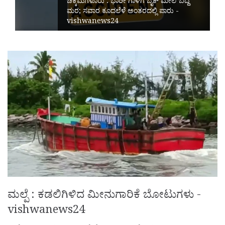
ಚಿಕ್ಕಮಗಳೂರು : ಭಾರೀ ಗಾಳಿಗೆ ಬೈಕ್ ಮೇಲೆ ಬಿದ್ದ
ಮರ; ಸವಾರ ಕೂದಲೆಳೆ ಅಂತರದಲ್ಲಿ ಪಾರು -
vishwanews24
ಮಲ್ಪೆ : ಕಡಲಿಗಿಳಿದ ಮೀನುಗಾರಿಕೆ ಬೋಟುಗಳು -
vishwanews24