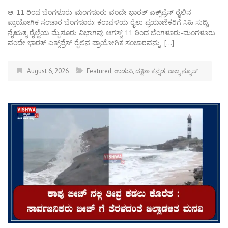
ಆ. 11 ರಿಂದ ಬೆಂಗಳೂರು-ಮಂಗಳೂರು ವಂದೇ ಭಾರತ್ ಎಕ್ಸ್‌ಪ್ರೆಸ್ ರೈಲಿನ
ಪ್ರಾಯೋಗಿಕ ಸಂಚಾರ ಬೆಂಗಳೂರು: ಕರಾವಳಿಯ ರೈಲು ಪ್ರಯಾಣಿಕರಿಗೆ ಸಿಹಿ ಸುದ್ದಿ.
ನೈಋತ್ಯ ರೈಲ್ವೆಯ ಮೈಸೂರು ವಿಭಾಗವು ಆಗಸ್ಟ್ 11 ರಿಂದ ಬೆಂಗಳೂರು-ಮಂಗಳೂರು
ವಂದೇ ಭಾರತ್ ಎಕ್ಸ್‌ಪ್ರೆಸ್ ರೈಲಿನ ಪ್ರಾಯೋಗಿಕ ಸಂಚಾರವನ್ನು […]
August 6, 2026
Featured
,
ಉಡುಪಿ
,
ದಕ್ಷಿಣ ಕನ್ನಡ
,
ರಾಜ್ಯ ನ್ಯೂಸ್