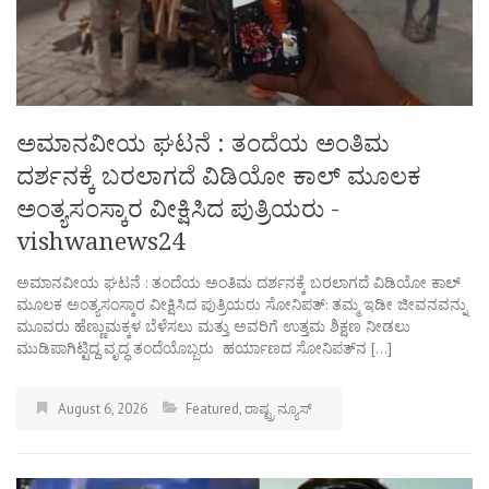
ಅಮಾನವೀಯ ಘಟನೆ : ತಂದೆಯ ಅಂತಿಮ
ದರ್ಶನಕ್ಕೆ ಬರಲಾಗದೆ ವಿಡಿಯೋ ಕಾಲ್ ಮೂಲಕ
ಅಂತ್ಯಸಂಸ್ಕಾರ ವೀಕ್ಷಿಸಿದ ಪುತ್ರಿಯರು -
vishwanews24
ಅಮಾನವೀಯ ಘಟನೆ : ತಂದೆಯ ಅಂತಿಮ ದರ್ಶನಕ್ಕೆ ಬರಲಾಗದೆ ವಿಡಿಯೋ ಕಾಲ್
ಮೂಲಕ ಅಂತ್ಯಸಂಸ್ಕಾರ ವೀಕ್ಷಿಸಿದ ಪುತ್ರಿಯರು ಸೋನಿಪತ್: ತಮ್ಮ ಇಡೀ ಜೀವನವನ್ನು
ಮೂವರು ಹೆಣ್ಣುಮಕ್ಕಳ ಬೆಳೆಸಲು ಮತ್ತು ಅವರಿಗೆ ಉತ್ತಮ ಶಿಕ್ಷಣ ನೀಡಲು
ಮುಡಿಪಾಗಿಟ್ಟಿದ್ದ ವೃದ್ಧ ತಂದೆಯೊಬ್ಬರು ಹರ್ಯಾಣದ ಸೋನಿಪತ್‌ನ […]
August 6, 2026
Featured
,
ರಾಷ್ಟ್ರ ನ್ಯೂಸ್