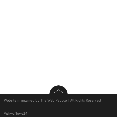
navigation
Website maintained by The Web People.
|
All Rights Reserved:
VishwaNews24