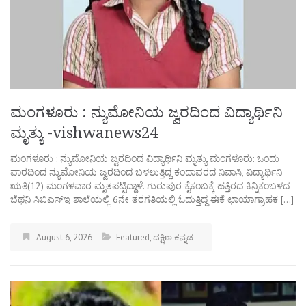
ಮಂಗಳೂರು : ನ್ಯುಮೋನಿಯ ಜ್ವರದಿಂದ ವಿದ್ಯಾರ್ಥಿನಿ
ಮೃತ್ಯು -vishwanews24
ಮಂಗಳೂರು : ನ್ಯುಮೋನಿಯ ಜ್ವರದಿಂದ ವಿದ್ಯಾರ್ಥಿನಿ ಮೃತ್ಯು ಮಂಗಳೂರು: ಒಂದು
ವಾರದಿಂದ ನ್ಯುಮೋನಿಯ ಜ್ವರದಿಂದ ಬಳಲುತ್ತಿದ್ದ ಕಂದಾವರದ ನಿವಾಸಿ, ವಿದ್ಯಾರ್ಥಿನಿ
ಋತಿ(12) ಮಂಗಳವಾರ ಮೃತಪಟ್ಟಿದ್ದಾಳೆ. ಗುರುಪುರ ಕೈಕಂಬಕ್ಕೆ ಹತ್ತಿರದ ಕಿನ್ನಿಕಂಬಳದ
ಬೆಥನಿ ಸಿಬಿಎಸ್‌ಇ ಶಾಲೆಯಲ್ಲಿ 6ನೇ ತರಗತಿಯಲ್ಲಿ ಓದುತ್ತಿದ್ದ ಈಕೆ ಛಾಯಾಗ್ರಾಹಕ […]
August 6, 2026
Featured
,
ದಕ್ಷಿಣ ಕನ್ನಡ