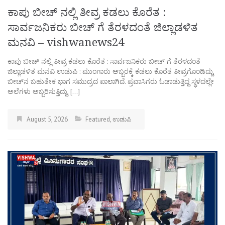
ಕಾಪು ಬೀಚ್ ನಲ್ಲಿ ತೀವ್ರ ಕಡಲು ಕೊರೆತ :
ಸಾರ್ವಜನಿಕರು ಬೀಚ್‌ ಗೆ ತೆರಳದಂತೆ ಜಿಲ್ಲಾಡಳಿತ
ಮನವಿ – vishwanews24
ಕಾಪು ಬೀಚ್ ನಲ್ಲಿ ತೀವ್ರ ಕಡಲು ಕೊರೆತ : ಸಾರ್ವಜನಿಕರು ಬೀಚ್‌ ಗೆ ತೆರಳದಂತೆ
ಜಿಲ್ಲಾಡಳಿತ ಮನವಿ ಉಡುಪಿ : ಮುಂಗಾರು ಅಬ್ಬರಕ್ಕೆ ಕಡಲು ಕೊರೆತ ತೀವ್ರಗೊಂಡಿದ್ದು,
ಬೀಚ್‌ನ ಬಹುತೇಕ ಭಾಗ ಸಮುದ್ರದ ಪಾಲಾಗಿದೆ. ಪ್ರವಾಸಿಗರು ಓಡಾಡುತ್ತಿದ್ದ ಸ್ಥಳದಲ್ಲೇ
ಅಲೆಗಳು ಅಬ್ಬರಿಸುತ್ತಿದ್ದು, […]
August 5, 2026
Featured
,
ಉಡುಪಿ