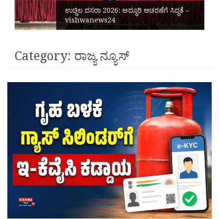
ಉಚ್ಚಿಲ ದಸರಾ 2026: ಅದ್ಧೂರಿ ಆಚರಣೆಗೆ ಸಿದ್ಧತೆ –
vishwanews24
Category:
ರಾಜ್ಯ ನ್ಯೂಸ್