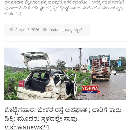
ಅಸಮಾಧಾನ ಮೈಸೂರು: ನನ್ನ ಅವಶ್ಯಕತೆ ಇರಲಿಲ್ಲವೇನೋ ? ಅದಕ್ಕೆ ಸಚಿವ ಸಂಪುಟ
ಪುನಾರಚನೆ ವೇಳೆ ಕಡೇ ಕ್ಷಣದಲ್ಲಿ ಕೈ ಬಿಟ್ಟಿದ್ದಾರೆ ಎಂದು ಮಾಜಿ ಸಚಿವ ಮಂಕಾಳ ವೈದ್ಯ
ಬೇಸರ […]
August 8, 2026
Featured
,
ರಾಜ್ಯ ನ್ಯೂಸ್
ಕೊಟ್ಟಿಗೆಹಾರ: ಭೀಕರ ರಸ್ತೆ ಅಪಘಾತ ; ಲಾರಿಗೆ ಕಾರು
ಡಿಕ್ಕಿ: ಮೂವರು ಸ್ಥಳದಲ್ಲೇ ಸಾವು -
vishwanews24