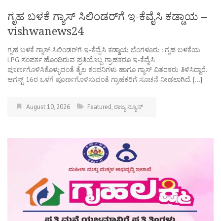
ಗೃಹ ಬಳಕೆ ಗ್ಯಾಸ್ ಸಿಲಿಂಡರ್‌ಗೆ ಇ-ಕೆವೈಸಿ ಕಡ್ಡಾಯ –
vishwanews24
ಗೃಹ ಬಳಕೆ ಗ್ಯಾಸ್ ಸಿಲಿಂಡರ್‌ಗೆ ಇ-ಕೆವೈಸಿ ಕಡ್ಡಾಯ ಬೆಂಗಳೂರು : ಗೃಹ ಬಳಕೆಯ
LPG ಸಂಪರ್ಕ ಹೊಂದಿರುವ ಪ್ರತಿಯೊಬ್ಬ ಗ್ರಾಹಕರೂ ಇ-ಕೆವೈಸಿ
ಪೂರ್ಣಗೊಳಿಸಿಕೊಳ್ಳುವಂತೆ ತೈಲ ಕಂಪನಿಗಳು ಹಾಗೂ ಗ್ಯಾಸ್ ವಿತರಕರು ತಿಳಿಸಿದ್ದಾರೆ.
ಆಗಸ್ಟ್ 16ರ ಒಳಗೆ ಪೂರ್ಣಗೊಳಿಸುವಂತೆ ಗ್ರಾಹಕರಿಗೆ ಸೂಚನೆ ನೀಡಲಾಗಿದೆ. […]
August 10, 2026
Featured
,
ರಾಜ್ಯ ನ್ಯೂಸ್