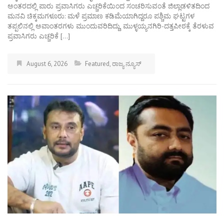
ಅಂತರದಲ್ಲಿ ಪಾರು ಪ್ರವಾಸಿಗರು ಎಚ್ಚರಿಕೆಯಿಂದ ಸಂಚರಿಸುವಂತೆ ಜಿಲ್ಲಾಡಳಿತದಿಂದ
ಮನವಿ ಚಿಕ್ಕಮಗಳೂರು: ಮಳೆ ಪ್ರಮಾಣ ಕಡಿಮೆಯಾಗಿದ್ದರೂ ಪಶ್ಚಿಮ ಘಟ್ಟಗಳ
ತಪ್ಪಲಿನಲ್ಲಿ ಅವಾಂತರಗಳು ಮುಂದುವರಿದಿದ್ದು, ಮುಳ್ಳಯ್ಯನಗಿರಿ-ದತ್ತಪೀಠಕ್ಕೆ ತೆರಳುವ
ಪ್ರವಾಸಿಗರು ಎಚ್ಚರಿಕೆ […]
August 6, 2026
Featured
,
ರಾಜ್ಯ ನ್ಯೂಸ್