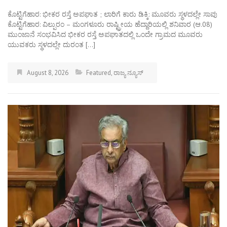
ಕೊಟ್ಟಿಗೆಹಾರ: ಭೀಕರ ರಸ್ತೆ ಅಪಘಾತ ; ಲಾರಿಗೆ ಕಾರು ಡಿಕ್ಕಿ: ಮೂವರು ಸ್ಥಳದಲ್ಲೇ ಸಾವು
ಕೊಟ್ಟಿಗೆಹಾರ: ವಿಲ್ಪುರಂ – ಮಂಗಳೂರು ರಾಷ್ಟ್ರೀಯ ಹೆದ್ದಾರಿಯಲ್ಲಿ ಶನಿವಾರ (ಆ.08)
ಮುಂಜಾನೆ ಸಂಭವಿಸಿದ ಭೀಕರ ರಸ್ತೆ ಅಪಘಾತದಲ್ಲಿ ಒಂದೇ ಗ್ರಾಮದ ಮೂವರು
ಯುವಕರು ಸ್ಥಳದಲ್ಲೇ ದುರಂತ […]
August 8, 2026
Featured
,
ರಾಜ್ಯ ನ್ಯೂಸ್