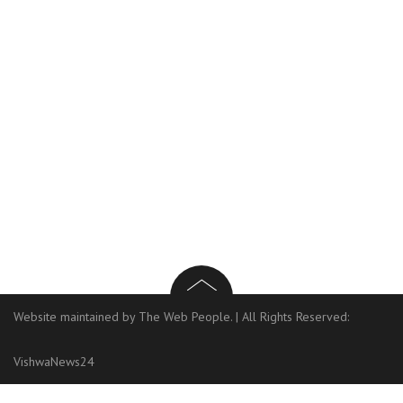
Website maintained by The Web People.
|
All Rights Reserved:
VishwaNews24