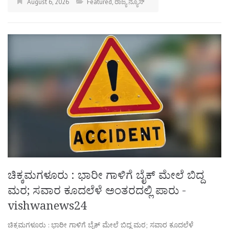
August 6, 2026
Featured
,
ರಾಜ್ಯ ನ್ಯೂಸ್
ಚಿಕ್ಕಮಗಳೂರು : ಭಾರೀ ಗಾಳಿಗೆ ಬೈಕ್ ಮೇಲೆ ಬಿದ್ದ
ಮರ; ಸವಾರ ಕೂದಲೆಳೆ ಅಂತರದಲ್ಲಿ ಪಾರು -
vishwanews24
ಚಿಕ್ಕಮಗಳೂರು : ಭಾರೀ ಗಾಳಿಗೆ ಬೈಕ್ ಮೇಲೆ ಬಿದ್ದ ಮರ; ಸವಾರ ಕೂದಲೆಳೆ