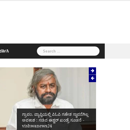
Search
ರ್ಕಿಸಿ
for:
ಗ್ರಾಪಂ. ವ್ಯಾಪ್ತಿಯಲ್ಲಿ ಪಿಓಪಿ ಗಣೇಶ ಸ್ಥಾಪನೆಗಿಲ್ಲ
ಅವಕಾಶ : ಸಚಿವ ಈಶ್ವರ್‌ ಖಂಡ್ರೆ ಸೂಚನೆ -
vishwanews24