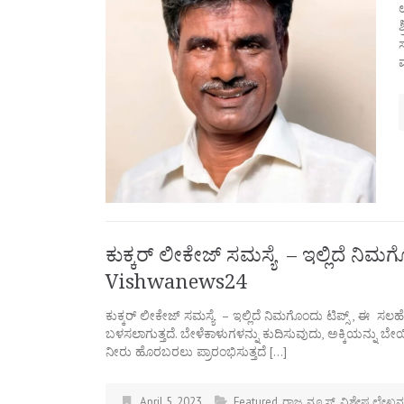
ಶ
ಸ
ಕುಕ್ಕರ್‌ ಲೀಕೇಜ್‌ ಸಮಸ್ಯೆ – ಇಲ್ಲಿದೆ ನಿಮ
Vishwanews24
ಕುಕ್ಕರ್‌ ಲೀಕೇಜ್‌ ಸಮಸ್ಯೆ – ಇಲ್ಲಿದೆ ನಿಮಗೊಂದು ಟಿಪ್ಸ್‌ , ಈ
ಬಳಸಲಾಗುತ್ತದೆ. ಬೇಳೆಕಾಳುಗಳನ್ನು ಕುದಿಸುವುದು, ಅಕ್ಕಿಯನ್ನು 
ನೀರು ಹೊರಬರಲು ಪ್ರಾರಂಭಿಸುತ್ತದೆ […]
April 5, 2023
Featured
,
ರಾಜ್ಯ ನ್ಯೂಸ್
,
ವಿಶೇಷ ಲೇಖನ