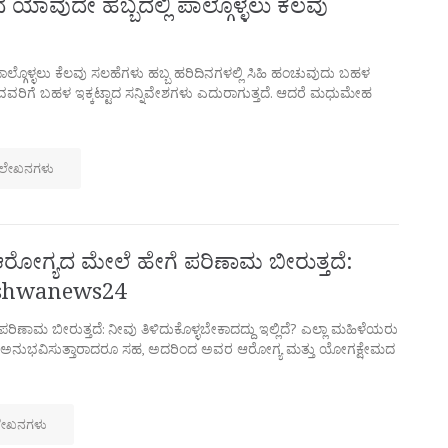
ಯಾವುದೇ ಹಬ್ಬದಲ್ಲಿ ಪಾಲ್ಗೊಳ್ಳಲು ಕೆಲವು
ಲ್ಗೊಳ್ಳಲು ಕೆಲವು ಸಲಹೆಗಳು ಹಬ್ಬ ಹರಿದಿನಗಳಲ್ಲಿ ಸಿಹಿ ಹಂಚುವುದು ಬಹಳ
ವರಿಗೆ ಬಹಳ ಇಕ್ಕಟ್ಟಾದ ಸನ್ನಿವೇಶಗಳು ಎದುರಾಗುತ್ತದೆ. ಆದರೆ ಮಧುಮೇಹ
 ಲೇಖನಗಳು
ಗ್ಯದ ಮೇಲೆ ಹೇಗೆ ಪರಿಣಾಮ ಬೀರುತ್ತದೆ:
 vishwanews24
 ಬೀರುತ್ತದೆ: ನೀವು ತಿಳಿದುಕೊಳ್ಳಬೇಕಾದದ್ದು ಇಲ್ಲಿದೆ? ಎಲ್ಲಾ ಮಹಿಳೆಯರು
ಅನುಭವಿಸುತ್ತಾರಾದರೂ ಸಹ, ಅದರಿಂದ ಅವರ ಆರೋಗ್ಯ ಮತ್ತು ಯೋಗಕ್ಷೇಮದ
ಲೇಖನಗಳು