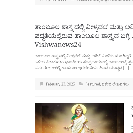
ತಾಂಬೂಲ ಶಾಸ್ತ್ರದಲ್ಲಿ ವೀಳ್ಯದೆಲೆ ಮತ್ತು 
ಪದ್ಧತಿಯಲ್ಲಿರುವ ತಾಂಬೂಲ ಶಾಸ್ತ್ರದ ಬಗ್ಗ
Vishwanews24
ತಾಂಬೂಲ ಶಾಸ್ತ್ರದಲ್ಲಿ ವೀಳ್ಯದೆಲೆ ಮತ್ತು ಅಡಿಕೆ ಕೊಳೆತು ಹೋಗಿದ್ದರೆ
ಒಳಿತು ಕೆಡುಕುಗಳು ಭಾರತೀಯ ಸಂಪ್ರದಾಯದಲ್ಲಿ ತಾಂಬೂಲಕ್ಕೆ ಪ್ರಮುಖ
ಸಮಾರಂಭಗಳಲ್ಲಿ ತಾಂಬೂಲ ಇರಲೇಬೇಕು. ಹಿಂದೆ ಯುದ್ಧದ […]
February 23, 2023
Featured
,
ವಿಶೇಷ ಲೇಖನಗಳು