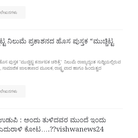
 ಲೇಖನಗಳು
್ಚಿಟ್ಟ ನಿಲುಮೆ ಪ್ರಕಾಶನದ ಹೊಸ ಪುಸ್ತಕ “ಮುಚ್ಚಿಟ್ಟ
 ಹೊಸ ಪುಸ್ತಕ “ಮುಚ್ಚಿಟ್ಟ ಕರ್ನಾಟಕ ಚರಿತ್ರೆ” ನಿಲುಮೆ ರಾಜ್ಯಾದ್ಯಂತ ಸುದ್ದಿಯಲ್ಲಿರುವ
 ಸಾಮಾಜಿಕ ಜಾಲತಾಣದ ಮೂಲಕ, ರಾಷ್ಟ್ರವಾದ ಹಾಗೂ ಹಿಂದುತ್ವದ
 ಲೇಖನಗಳು
ಉಡುಪಿ : ಅಂದು ತುಳಿದವರ ಮುಂದೆ ಇಂದು
ಎದುರಾಳಿ ಕೋಟ….??vishwanews24