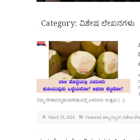
Category:
ವಿಶೇಷ ಲೇಖನಗಳು
ನಿಮ್ಮ ದೇಹವನ್ನುತಂಪಾಗಿಡುವಲ್ಲಿ ಎಳನೀರು ಉತ್ತಮ […]
March 25, 2026
Featured
,
ರಾಜ್ಯ ನ್ಯೂಸ್
,
ವಿಶೇಷ ಲ