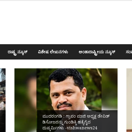
ರಾಷ್ಟ್ರ ನ್ಯೂಸ್
ವಿಶೇಷ ಲೇಖನಗಳು
ಅಂತಾರಾಷ್ಟ್ರೀಯ ನ್ಯೂಸ್
ಸಂಪ
ಮುದರಂಗಡಿ : ಗ್ರಾಪಂ ಮಾಜಿ ಅಧ್ಯಕ್ಷ ಡೇವಿಡ್
ಡಿಸೋಜರನ್ನು ಗುಂಡಿಕ್ಕಿ ಹತ್ಯೆಗೈದ
ದುಷ್ಕರ್ಮಿಗಳು -vishwanews24