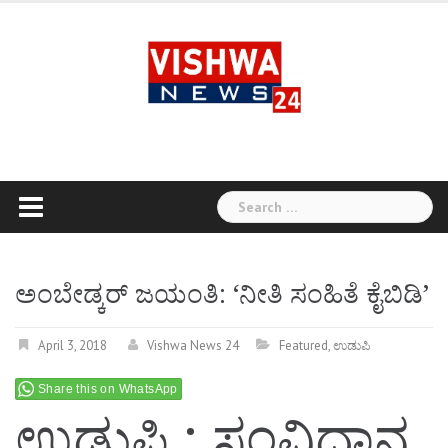
Skip
to
content
Search
for:
ಅಂಬೇಡ್ಕರ್ ಜಯಂತಿ: ‘ನೀತಿ ಸಂಹಿತೆ ಕೈಬಿಡಿ’
April 3, 2018
Vishwa News 24
Featured
,
ಉಡುಪಿ
Share this on WhatsApp
ಉಡುಪಿ : ಸಂವಿಧಾನ