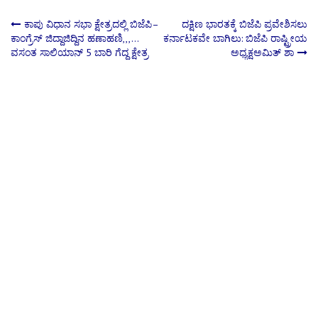
Post
ಕಾಪು ವಿಧಾನ ಸಭಾ ಕ್ಷೇತ್ರದಲ್ಲಿ ಬಿಜೆಪಿ–
ದಕ್ಷಿಣ ಭಾರತಕ್ಕೆ ಬಿಜೆಪಿ ಪ್ರವೇಶಿಸಲು
ಕಾಂಗ್ರೆಸ್ ಜಿದ್ದಾಜಿದ್ದಿನ ಹಣಾಹಣಿ,,,…
ಕರ್ನಾಟಕವೇ ಬಾಗಿಲು: ಬಿಜೆಪಿ ರಾಷ್ಟ್ರೀಯ
ವಸಂತ ಸಾಲಿಯಾನ್‌ 5 ಬಾರಿ ಗೆದ್ದ ಕ್ಷೇತ್ರ
ಅಧ್ಯಕ್ಷಅಮಿತ್ ಶಾ
navigation