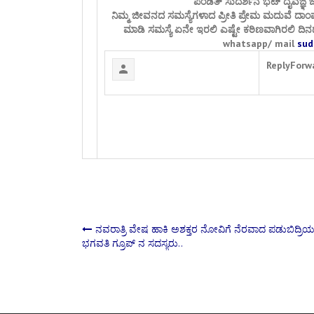
ಪಂಡಿತ್ ಸುದರ್ಶನ ಭಟ್ ದೈವಜ್ಞ ಜ
ನಿಮ್ಮ ಜೀವನದ ಸಮಸ್ಯೆಗಳಾದ ಪ್ರೀತಿ ಪ್ರೇಮ ಮದುವೆ ದಾಂ
ಮಾಡಿ ಸಮಸ್ಯೆ ಏನೇ ಇರಲಿ ಎಷ್ಟೇ ಕಠಿಣವಾಗಿರಲಿ ದಿನದ
whatsapp/ mail
sud
Reply
Forw
Post
ನವರಾತ್ರಿ ವೇಷ ಹಾಕಿ ಅಶಕ್ತರ ನೋವಿಗೆ ನೆರವಾದ ಪಡುಬಿದ್ರಿ
ಭಗವತಿ ಗ್ರೂಪ್ ನ ಸದಸ್ಯರು..
navigation