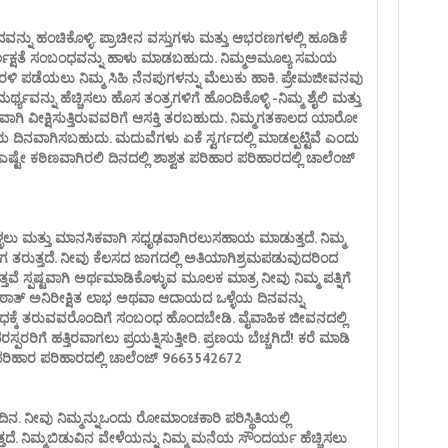
ು ಹಂಚಿಕೊಳ್ಳಿ. ಪ್ರಾಚೀನ ವಸ್ತುಗಳು ಮತ್ತು ಆಭರಣಗಳಲ್ಲಿ ಹೂಡಿಕೆ
 ನಿರ್ಲಕ್ಷತೆ ಸಂಬಂಧವನ್ನು ಹಾಳು ಮಾಡಬಹುದು. ನಿಮ್ಮಅಮೂಲ್ಯ ಸಮಯ
ರಳಿ ಪಡೆಯಲು ನಿಮ್ಮ ಸಿಹಿ ನೆನಪುಗಳನ್ನು ಮೆಲುಕು ಹಾಕಿ. ಪ್ರೇಮಜೀವನವು
ಥ್ಯವನ್ನು ಹೆಚ್ಚಿಸಲು ಹೊಸ ತಂತ್ರಗಳಿಗೆ ಹೊಂದಿಕೊಳ್ಳಿ -ನಿಮ್ಮ ಶೈಲಿ ಮತ್ತು
ವಾಗಿ ವೀಕ್ಷಿಸುತ್ತಿರುವವರಿಗೆ ಆಸಕ್ತಿ ತರಬಹುದು. ನಿಮ್ಮಗತಕಾಲದ ಯಾರೋ
ಯ ದಿನವಾಗಿಸಬಹುದು. ಮದುವೆಗಳು ಏಕೆ ಸ್ವರ್ಗದಲ್ಲಿ ಮಾಡಲ್ಪಟ್ಟಿವೆ ಎಂದು
ಷ್ಟೇ ಕಠಿಣವಾಗಿರಲಿ ದಿನದಲ್ಲಿ ಶಾಶ್ವತ ಪರಿಹಾರ ಪರಿಹಾರದಲ್ಲಿ ಚಾಲೆಂಜ್
ೂಳ್ಳಲು ಮತ್ತು ಮಾನಸಿಕವಾಗಿ ಸಧೃಢವಾಗಿರಲುಸಹಾಯ ಮಾಡುತ್ತದೆ. ನಿಮ್ಮ
ೆ ಭಂಗ ತರುತ್ತದೆ. ನೀವು ಕೆಲಸದ ಜಾಗದಲ್ಲಿ ಅತಿಯಾಗಿಶ್ರಮಪಡುವುದರಿಂದ
್ತವೆ ಸ್ಪಷ್ಟವಾಗಿ ಅರ್ಥಮಾಡಿಕೊಳ್ಳುವ ಮೂಲಕ ಮಾತ್ರ ನೀವು ನಿಮ್ಮ ಪತ್ನಿಗೆ
ಾತ್ ಅನಿರೀಕ್ಷಿತ ಲಾಭ ಅಥವಾ ಆದಾಯದ ಒಳ್ಳೆಯ ದಿನವನ್ನು
ೆ ಧಕ್ಕೆ ತರುವವರೊಂದಿಗೆ ಸಂಬಂಧ ಹೊಂದಬೇಡಿ. ವೈವಾಹಿಕ ಜೀವನದಲ್ಲಿ
ಪರರಿಗೆ ಹತ್ತಿರವಾಗಲು ಪ್ರಯತ್ನಿಸುತ್ತೀರಿ. ಪ್ರಣಯ ಬೆಚ್ಚಗಿದೆ! ಕರೆ ಮಾಡಿ
ತ ಪರಿಹಾರ ಪರಿಹಾರದಲ್ಲಿ ಚಾಲೆಂಜ್ 9663542672
 ದಿನ. ನೀವು ನಿಮ್ಮನ್ನುಒಂದು ರೋಮಾಂಚಕಾರಿ ಪರಿಸ್ಥಿತಿಯಲ್ಲಿ
ದೆ. ನಿಮ್ಮಬಿಡುವಿನ ವೇಳೆಯನ್ನು ನಿಮ್ಮ ಮನೆಯ ಸೌಂದರ್ಯ ಹೆಚ್ಚಿಸಲು