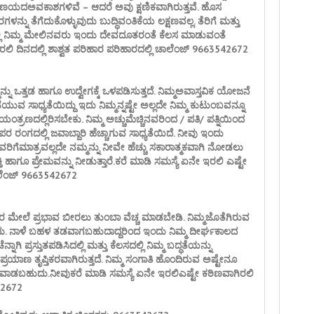
್ರಣಯದಅವಕಾಶಗಳಿವೆ – ಆದರೆ ಅವು ಕ್ಷಣಿಕವಾಗಿರುತ್ತವೆ. ಹೊಸ
್ನು ತೆಗೆದುಕೊಳ್ಳುವುದು ಬುದ್ಧಿವಂತಿಕೆಯ ಲಕ್ಷಣವಲ್ಲ. ತೆರಿಗೆ ಮತ್ತು
್ಲಿ ನಿಮ್ಮ ಮೇಲಿನವರು ಇಂದು ದೇವದೂತರಂತೆ ಕೆಲಸ ಮಾಡುವಂತೆ
ಿರಲಿ ದಿನದಲ್ಲಿ ಶಾಶ್ವತ ಪರಿಹಾರ ಪರಿಹಾರದಲ್ಲಿ ಚಾಲೆಂಜ್ 9663542672
ನು ಒತ್ತಡ ಹಾಗೂ ಉದ್ವೇಗಕ್ಕೆ ಒಳಪಡಿಸುತ್ತದೆ. ನಿಮ್ಮಅವಾಸ್ತವಿಕ ಯೋಜನೆ
ಯುವ ಸಾಧ್ಯತೆಯಿದ್ದು ಇದು ನಿಮ್ಮನ್ನಷ್ಟೇ ಅಲ್ಲದೇ ನಿಮ್ಮ ಕುಟುಂಬವನ್ನೂ
ಿಯಂತ್ರಣದಲ್ಲಿರಿಸಬೇಕು. ನಿಮ್ಮ ಅಚ್ಚುಮೆಚ್ಚಿನವರಿಂದ / ಪತಿ/ ಪತ್ನಿಯಿಂದ
ಪರ ರಂಗದಲ್ಲಿ ಜವಾಬ್ದಾರಿ ಹೆಚ್ಚಾಗುವ ಸಾಧ್ಯತೆಯಿದೆ. ನೀವು ಇಂದು
ಾತ್ರವಲ್ಲದೇ ನಮ್ಮನ್ನು ನೀವೇ ಹೆಚ್ಚು ಸಕಾರಾತ್ಮಕವಾಗಿ ನೋಡಲು
 ಹಾಗೂ ಪ್ರೇಮವನ್ನು ನೀಡುತ್ತಾರೆ.ಕರೆ ಮಾಡಿ ಸಮಸ್ಯೆ ಏನೇ ಇರಲಿ ಎಷ್ಟೇ
ಚಾಲೆಂಜ್ 9663542672
ಇತರರ ಮೇಲೆ ಪ್ರಭಾವ ಬೀರಲು ತುಂಬಾ ವೆಚ್ಚ ಮಾಡಬೇಡಿ. ನಿಮ್ಮಜೊತೆಗಿರುವ
ಹುದು. ನಾಳೆ ಬಹಳ ತಡವಾಗಬಹುದಾದ್ದರಿಂದ ಇಂದು ನಿಮ್ಮ ದೀರ್ಘಕಾಲದ
ನಾಗಿ ಪ್ರಸ್ತುತಪಡಿಸಿದಲ್ಲಿ ಮತ್ತು ಕೆಲಸದಲ್ಲಿ ನಿಮ್ಮ ಬದ್ಧತೆಯನ್ನು
ಪ್ರಯಾಣ ತೃಪ್ತಿಕರವಾಗಿರುತ್ತದೆ. ನಿಮ್ಮ ಸಂಗಾತಿ ಹೊಂದಿರುವ ಅಷ್ಟೇನೂ
ಗಳವಾಡಬಹುದು.ನೀವುಕರೆ ಮಾಡಿ ಸಮಸ್ಯೆ ಏನೇ ಇರಲಿಎಷ್ಟೇ ಕಠಿಣವಾಗಿರಲಿ
542672