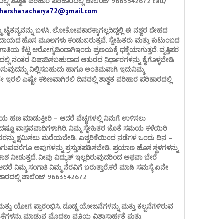
ಲ್ಲಿ ಶಾಶ್ವತ ಪರಿಹಾರ ಪರಿಹಾರದಲ್ಲಿ ಚಾಲೆಂಜ್ 9663542672 call/
harshanacharya72@gmail.com
ನ್ಯವನ್ನು ಬಳಸಿ. ಲೋಕೋಪಕಾರಕ್ಕಾಗಲ್ಲದಿದ್ದಲ್ಲಿ ಈ ನಶ್ವರ ದೇಹದ
 ಹೊಸ ಮೂಲಗಳು ಕಂಡುಬರುತ್ತವೆ. ಸ್ನೇಹಿತರು ಮತ್ತು ಕುಟುಂಬದ
ಂಗಾತಿಯ ಕೆಟ್ಟ ಆರೋಗ್ಯದಿಂದಾಗಿಇಂದು ಪ್ರಣಯಕ್ಕೆ ಧಕ್ಕೆಯಾಗುತ್ತದೆ. ವೃತ್ತಿಪರ
ೕವನದಲ್ಲಿ ನಂತರ ವಿಷಾದಿಸಬಹುದಾದ ಆತುರದ ನಿರ್ಧಾರಗಳನ್ನು ಕೈಗೊಳ್ಳಬೇಡಿ.
ೕರಿಸುವುದನ್ನು ನಿಲ್ಲಿಸಬಹುದು ಹಾಗೂ ಅಂತಿಮವಾಗಿ ಇದುನಿಮ್ಮ
ಇರಲಿ ಎಷ್ಟೇ ಕಠಿಣವಾಗಿರಲಿ ದಿನದಲ್ಲಿ ಶಾಶ್ವತ ಪರಿಹಾರ ಪರಿಹಾರದಲ್ಲಿ
್ಳೆಯ ಹಣ ಮಾಡುತ್ತೀರಿ – ಆದರೆ ವೆಚ್ಚಗಳಲ್ಲಿ ನಿಮಗೆ ಉಳಿಸಲು
ಾದಷ್ಟೂ ವಾಸ್ತವವಾದಿಗಳಾಗಿರಿ. ನಿಮ್ಮ ಸ್ನೇಹಿತರ ಜೊತೆ ಸಮಯ ಕಳೆಯಿರಿ
ಿನವರನ್ನು ಕ್ಷಮಿಸಲು ಮರೆಯಬೇಡಿ. ಎಚ್ಚರಿಕೆಯಿಂದ ನಡೆಗಳ ಒಂದು ದಿನ –
ವಾಗುವವರೆಗೂ ಅವುಗಳನ್ನು ಪ್ರಸ್ತುತಪಡಿಸಬೇಡಿ. ಪ್ರಯಾಣ ಹೊಸ ಸ್ಥಳಗಳನ್ನು
ನೀಡುತ್ತದೆ. ನೀವು ವಿದ್ಯುತ್ ಇಲ್ಲದಿರುವುದರಿಂದ ಅಥವಾ ಬೇರೆ
ಿಮ್ಮ ಸಂಗಾತಿ ನಿಮ್ಮ ನೆರವಿಗೆ ಬರುತ್ತಾರೆ.ಕರೆ ಮಾಡಿ ಸಮಸ್ಯೆ ಏನೇ
ರಿಹಾರದಲ್ಲಿ ಚಾಲೆಂಜ್ 9663542672
ತ್ತು ಯೋಗ ಪ್ರಾರಂಭಿಸಿ. ದೊಡ್ಡ ಯೋಜನೆಗಳನ್ನು ಮತ್ತು ಕಲ್ಪನೆಗಳಿರುವ
ಳನ್ನು ಮಾಡುವ ಮೊದಲು ವ್ಯಕ್ತಿಯ ವಿಶ್ವಾಸಾರ್ಹತೆ ಮತ್ತು