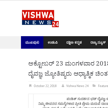
Skip
to
content
ಮುಖಪುಟ
ಉಡುಪಿ
ದಕ್ಷಿಣ ಕನ್ನಡ
ರಾಜ್ಯ ನ್ಯೂಸ್
ಅಕ್ಟೋಬರ್ 23 ಮಂಗಳವಾರ 2018 
ದೈವಜ್ಞ ಜ್ಯೋತಿಷ್ಯರು ಆಧ್ಯಾತ್ಮಿಕ 
October 22, 2018
Vishwa News 24
Featur
ಪಂಡಿತ್ ಸುದರ್ಶನ ಭಟ್ ದೈವಜ್ಞ ಜ
ನಿಮ್ಮ ಜೀವನದ ಸಮಸ್ಯೆಗಳಾದ ಪ್ರೀತಿ ಪ್ರೇಮ ಮದುವೆ ದಾಂ