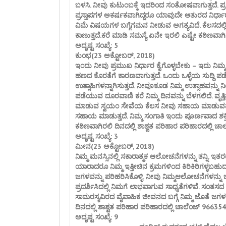
ಬಳಸಿ. ನೀವು ಕುಟುಂಬಕ್ಕೆ ಇದರಿಂದ ಸಂತೋಷವಾಗುತ್ತದೆ. ಪ
ಪ್ರಸ್ತಾಪಗಳ ಅಕರ್ಷಕವಾಗಿದ್ದರೂ ಯಾವುದೇ ಆತುರದ ನಿರ್ಧಾರಗಳನ
ವಿಮೆ ವಿಷಯಗಳ ಬಗ್ಗೆಗಮನ ನೀಡುವ ಅಗತ್ಯವಿದೆ. ಕೆಲಸದಲ
ಕಾಣುತ್ತದೆ.ಕರೆ ಮಾಡಿ ಸಮಸ್ಯೆ ಏನೇ ಇರಲಿ ಎಷ್ಟೇ ಕಠಿಣವಾಗ
ಅದೃಷ್ಟ ಸಂಖ್ಯೆ: 5
ಕುಂಭ(23 ಅಕ್ಟೋಬರ್, 2018)
ಇಂದು ನೀವು ಪ್ರಮುಖ ನಿರ್ಧಾರ ಕೈಗೊಳ್ಳಬೇಕು – ಇದು ನಿಮ್ಮನ್
ಹಣದ ಕೊರತೆಗೆ ಕಾರಣವಾಗುತ್ತದೆ. ಒಂದು ಒಳ್ಳೆಯ ಸುದ್ದಿ ಪಡೆ
ಉತ್ಸಾಹಿಗಳನ್ನಾಗಿಸುತ್ತದೆ. ನೀವೂಕೂಡ ನಿಮ್ಮ ಉತ್ಸಾಹವನ್ನು ನ
ಪಡೆಯುವ ದೂರವಾಣಿ ಕರೆ ನಿಮ್ಮ ದಿನವನ್ನು ಬೆಳಗಲಿದೆ. ವೃತ್ತಿ
ಮಾಡುವ ಸ್ವಯಂ ಸೇವೆಯ ಕೆಲಸ ನೀವು ಸಹಾಯ ಮಾಡುವವರಿಗೆಮ
ಸಹಾಯ ಮಾಡುತ್ತದೆ. ನಿಮ್ಮ ಸಂಗಾತಿ ಇಂದು ಪೂರ್ಣವಾದ ಶಕ್ತಿ
ಕಠಿಣವಾಗಿರಲಿ ದಿನದಲ್ಲಿ ಶಾಶ್ವತ ಪರಿಹಾರ ಪರಿಹಾರದಲ್ಲಿ 
ಅದೃಷ್ಟ ಸಂಖ್ಯೆ: 3
ಮೀನ(23 ಅಕ್ಟೋಬರ್, 2018)
ನಿಮ್ಮ ಮನಸ್ಸಿನಲ್ಲಿ ಸಕಾರಾತ್ಮಕ ಆಲೋಚನೆಗಳನ್ನು ತನ್ನಿ. 
ಯಾರಾದರೂ ನಿಮ್ಮ ಇತ್ತೀಚಿನ ಕ್ರಮಗಳಿಂದ ಕಿರಿಕಿರಿಗಳ್ಳಬ
ಜಗಳವನ್ನು ಪರಿಹರಿಸಿಕೊಳ್ಳಿ. ನೀವು ನಿಮ್ಮಆಲೋಚನೆಗಳನ್ನು ಚೆನ್
ಪ್ರದರ್ಶಿಸಿದಲ್ಲಿ ನಿಮಗೆ ಲಾಭವಾಗುವ ಸಾಧ್ಯತೆಗಳಿವೆ. ಸಂತಸದ 
ಸಾಮರಸ್ಯವಿರದ ವೈವಾಹಿಕ ಜೀವನದ ಬಗ್ಗೆ ನಿಮ್ಮ ಜೊತೆ ಜ
ದಿನದಲ್ಲಿ ಶಾಶ್ವತ ಪರಿಹಾರ ಪರಿಹಾರದಲ್ಲಿ ಚಾಲೆಂಜ್ 9663
ಅದೃಷ್ಟ ಸಂಖ್ಯೆ: 9