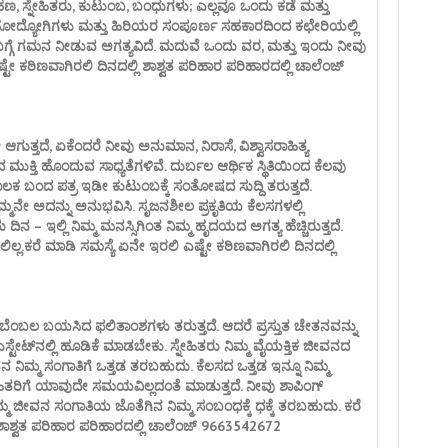
ಸ್ನೇಹಿತರು, ಕುಟುಂಬ, ಬಂಧುಗಳು; ಎಲ್ಲವೂ ಒಂದು ಕಡೆ ಮತ್ತು
ಸಹೋದ್ಯೋಗಿಗಳು ಮತ್ತು ಹಿರಿಯರ ಸಂಪೂರ್ಣ ಸಹಕಾರದಿಂದ ಕಛೇರಿಯಲ್ಲಿ
ಬಗ್ಗೆ ಗಮನ ನೀಡುವ ಅಗತ್ಯವಿದೆ. ಮದುವೆ ಒಂದು ವರ, ಮತ್ತು ಇಂದು ನೀವು
ಟೇ ಕಠಿಣವಾಗಿರಲಿ ದಿನದಲ್ಲಿ ಶಾಶ್ವತ ಪರಿಹಾರ ಪರಿಹಾರದಲ್ಲಿ ಚಾಲೆಂಜ್
ಗುತ್ತದೆ, ಏಕೆಂದರೆ ನೀವು ಅನುಮಾನ, ನಿರಾಸೆ, ವಿಶ್ವಾಸರಾಹಿತ್ಯ
ಿ ಹೊಂದುವ ಸಾಧ್ಯತೆಗಳಿವೆ. ದುರ್ಬಲ ಆರ್ಥಿಕ ಸ್ಥಿತಿಯಿಂದ ಕೆಲವು
ಕ ಬಂದ ಪತ್ರ ಇಡೀ ಕುಟುಂಬಕ್ಕೆ ಸಂತೋಷದ ಸುದ್ದಿ ತರುತ್ತದೆ.
ುಮ್ಮನೇ ಅದನ್ನು ಅನುಭವಿಸಿ. ಸೃಜನಶೀಲ ಪ್ರಕೃತಿಯ ಕೆಲಸಗಳಲ್ಲಿ
ನ – ಇಲ್ಲಿ ನಿಮ್ಮ ಮನಸ್ಸಿಗಿಂತ ನಿಮ್ಮ ಹೃದಯದ ಅಗತ್ಯ ಹೆಚ್ಚಿರುತ್ತದೆ.
ಲ್ಲ.ಕರೆ ಮಾಡಿ ಸಮಸ್ಯೆ ಏನೇ ಇರಲಿ ಎಷ್ಟೇ ಕಠಿಣವಾಗಿರಲಿ ದಿನದಲ್ಲಿ
ಬೆಂಬಲ ಬಯಸಿದ ಫಲಿತಾಂಶಗಳು ತರುತ್ತದೆ. ಆದರೆ ಪ್ರಸ್ತುತ ಚೇತನವನ್ನು
ಸ್ಟೇಟ್‌ನಲ್ಲಿ ಹೂಡಿಕೆ ಮಾಡಬೇಕು. ಸ್ನೇಹಿತರು ನಿಮ್ಮ ವೈಯಕ್ತಿಕ ಜೀವನದ
ೕವನ ನಿಮ್ಮ ಸಂಗಾತಿಗೆ ಒತ್ತಡ ತರಬಹುದು. ಕೆಲಸದ ಒತ್ತಡ ಇನ್ನೂ ನಿಮ್ಮ
ಹಿತರಿಗೆ ಯಾವುದೇ ಸಮಯವಿಲ್ಲದಂತೆ ಮಾಡುತ್ತದೆ. ನೀವು ಶಾಪಿಂಗ್
ು ನಿಮ್ಮ ಜೀವನ ಸಂಗಾತಿಯ ಜೊತೆಗಿನ ನಿಮ್ಮ ಸಂಬಂಧಕ್ಕೆ ಧಕ್ಕೆ ತರಬಹುದು. ಕರೆ
 ಶಾಶ್ವತ ಪರಿಹಾರ ಪರಿಹಾರದಲ್ಲಿ ಚಾಲೆಂಜ್ 9663542672