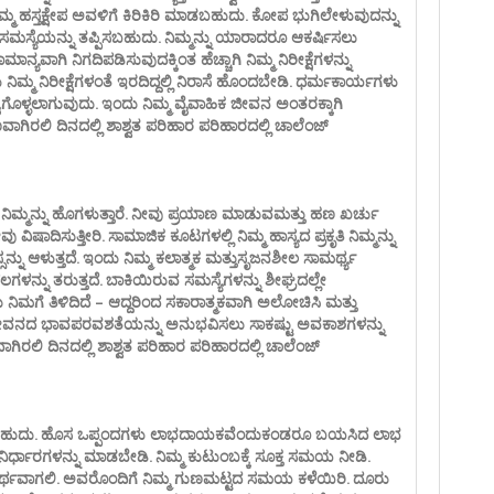
ಿಮ್ಮ ಹಸ್ತಕ್ಷೇಪ ಅವಳಿಗೆ ಕಿರಿಕಿರಿ ಮಾಡಬಹುದು. ಕೋಪ ಭುಗಿಲೇಳುವುದನ್ನು
 ಸಮಸ್ಯೆಯನ್ನು ತಪ್ಪಿಸಬಹುದು. ನಿಮ್ಮನ್ನು ಯಾರಾದರೂ ಆಕರ್ಷಿಸಲು
ನ್ಯವಾಗಿ ನಿಗದಿಪಡಿಸುವುದಕ್ಕಿಂತ ಹೆಚ್ಚಾಗಿ ನಿಮ್ಮ ನಿರೀಕ್ಷೆಗಳನ್ನು
 ನಿಮ್ಮ ನಿರೀಕ್ಷೆಗಳಂತೆ ಇರದಿದ್ದಲ್ಲಿ ನಿರಾಸೆ ಹೊಂದಬೇಡಿ. ಧರ್ಮಕಾರ್ಯಗಳು
್ಳಲಾಗುವುದು. ಇಂದು ನಿಮ್ಮ ವೈವಾಹಿಕ ಜೀವನ ಅಂತರಕ್ಕಾಗಿ
ವಾಗಿರಲಿ ದಿನದಲ್ಲಿ ಶಾಶ್ವತ ಪರಿಹಾರ ಪರಿಹಾರದಲ್ಲಿ ಚಾಲೆಂಜ್
ು ನಿಮ್ಮನ್ನು ಹೊಗಳುತ್ತಾರೆ. ನೀವು ಪ್ರಯಾಣ ಮಾಡುವಮತ್ತು ಹಣ ಖರ್ಚು
 ವಿಷಾದಿಸುತ್ತೀರಿ. ಸಾಮಾಜಿಕ ಕೂಟಗಳಲ್ಲಿ ನಿಮ್ಮ ಹಾಸ್ಯದ ಪ್ರಕೃತಿ ನಿಮ್ಮನ್ನು
್ನು ಆಳುತ್ತದೆ. ಇಂದು ನಿಮ್ಮ ಕಲಾತ್ಮಕ ಮತ್ತುಸೃಜನಶೀಲ ಸಾಮರ್ಥ್ಯ
ಿಫಲಗಳನ್ನು ತರುತ್ತದೆ. ಬಾಕಿಯಿರುವ ಸಮಸ್ಯೆಗಳನ್ನು ಶೀಘ್ರದಲ್ಲೇ
ನಿಮಗೆ ತಿಳಿದಿದೆ – ಆದ್ದರಿಂದ ಸಕಾರಾತ್ಮಕವಾಗಿ ಅಲೋಚಿಸಿ ಮತ್ತು
ಕ ಜೀವನದ ಭಾವಪರವಶತೆಯನ್ನು ಅನುಭವಿಸಲು ಸಾಕಷ್ಟು ಅವಕಾಶಗಳನ್ನು
ಾಗಿರಲಿ ದಿನದಲ್ಲಿ ಶಾಶ್ವತ ಪರಿಹಾರ ಪರಿಹಾರದಲ್ಲಿ ಚಾಲೆಂಜ್
ರಿಸಬಹುದು. ಹೊಸ ಒಪ್ಪಂದಗಳು ಲಾಭದಾಯಕವೆಂದುಕಂಡರೂ ಬಯಸಿದ ಲಾಭ
ರ್ಧಾರಗಳನ್ನು ಮಾಡಬೇಡಿ. ನಿಮ್ಮ ಕುಟುಂಬಕ್ಕೆ ಸೂಕ್ತ ಸಮಯ ನೀಡಿ.
ಅರ್ಥವಾಗಲಿ. ಅವರೊಂದಿಗೆ ನಿಮ್ಮ ಗುಣಮಟ್ಟದ ಸಮಯ ಕಳೆಯಿರಿ. ದೂರು