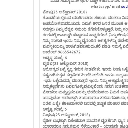
ಮಾಡಿ ಸಮಸ್ಯೆ ಏನೇ ಇರಲಿ ಎಷ್ಟೇ ಕಠಿಣವಾಗಿರಲಿ ದಿನದ
whatsapp/ mail
sud
ಮೇಷ(23 ಅಕ್ಟೋಬರ್,2018)
ತೊಂದರೆಯಲ್ಲಿರುವ ಯಾರಿಗಾದರೂ ಸಹಾಯ ಮಾಡಲು ನಿಮ್ಮ ಚೈತ
ಉಪಯೋಗವಾದರೂಏನು. ನಿಮಗೆ ತಿಳಿದ ಜನರ ಮೂಲಕ ಆದಾಯದ
ಸದಸ್ಯರು ನಿಮ್ಮ ಹೆಚ್ಚಿನ ಸಮಯ ತೆಗೆದುಕೊಳ್ಳುತ್ತಾರೆ. ನಿಮ್ಮ ಸ
ರಂಗದಲ್ಲಿ ಜವಾಬ್ದಾರಿ ಹೆಚ್ಚಾಗುವ ಸಾಧ್ಯತೆಯಿದೆ. ನಿಮ್ಮ ಜಿ
ನಿಮ್ಮ ಸಂಗಾತಿ ಇಂದು ನಿಮ್ಮ ದೈನಂದಿನ ಅಗತ್ಯಗಳನ್ನು ಈಡೆ
ಮನಸ್ಥಿತಿಯನ್ನು ಹಾಳುಗೆಡವಬಹುದು.ಕರೆ ಮಾಡಿ ಸಮಸ್ಯೆ ಏನೇ 
ಚಾಲೆಂಜ್ 9663542672
ಅದೃಷ್ಟ ಸಂಖ್ಯೆ: 6
ವೃಷಭ(23 ಅಕ್ಟೋಬರ್, 2018)
ಆರೋಗ್ಯದ ಬಗ್ಗೆ ಸ್ವಲ್ಪ ಗಮನ ನೀಡಬೇಕು. ಇಂದು ನೀವು ಒಳ
ಕಷ್ಟವಾಗಿಸುತ್ತದೆ. ಕಲ್ಪನೆಗಳ ಹಿಂದೆಓಡಬೇಡಿ ಹಾಗೂ ಸಾಧ್ಯವ
-ಇದು ಒಳ್ಳೆಯದನ್ನು ಮಾಡುತ್ತದೆ. ಇಂದು ನಿಮ್ಮ ಅಚ್ಚುಮೆಚ್ಚ
ನಿಮ್ಮಕಲ್ಪನೆಗಳು ವಿಫಲಗೊಳ್ಳುವುದಿಲ್ಲವೆಂದು ನಿಮಗೆ ಖಚಿತ
ನೋಡಲು ಮತ್ತುಪ್ರಮುಖರನ್ನು ಭೇಟಿಯಾಗಲು ನಿಮಗೆ ಅವಕಾಶ 
ಯಾವುದೋ ಕಾರಣಕ್ಕಾಗಿ ತಯಾರಾಗಲು ತಡವಾಗಬಹುದು, ಆದರೆ ನ
ಇರಲಿ ಎಷ್ಟೇ ಕಠಿಣವಾಗಿರಲಿ ದಿನದಲ್ಲಿ ಶಾಶ್ವತ ಪರಿಹಾರ ಪ
ಅದೃಷ್ಟ ಸಂಖ್ಯೆ: 5
ಮಿಥುನ(23 ಅಕ್ಟೋಬರ್, 2018)
ದೈಹಿಕ ಲಾಭಕ್ಕಾಗಿ ವಿಶೇಷವಾಗಿ ಮಾನಸಿಕ ದೃಢತೆಗಾಗಿ ಧ್ಯಾನ ಮ
ಯಾರಾದರೂ ನಿಮ್ಮಗಮನ ಸೆಳೆಯುತ್ತಾರೆ – ಯಾವುದೇ ಹೂಡಿಕೆಗ