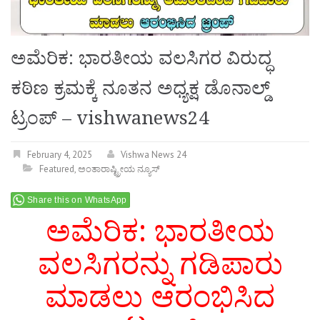
ಅಮೆರಿಕ: ಭಾರತೀಯ ವಲಸಿಗರ ವಿರುದ್ಧ
ಕಠಿಣ ಕ್ರಮಕ್ಕೆ ನೂತನ ಅಧ್ಯಕ್ಷ ಡೊನಾಲ್ಡ್​
ಟ್ರಂಪ್ – vishwanews24
February 4, 2025
Vishwa News 24
Featured
,
ಅಂತಾರಾಷ್ಟ್ರೀಯ ನ್ಯೂಸ್
Share this on WhatsApp
ಅಮೆರಿಕ: ಭಾರತೀಯ
ವಲಸಿಗರನ್ನು ಗಡಿಪಾರು
ಮಾಡಲು ಆರಂಭಿಸಿದ