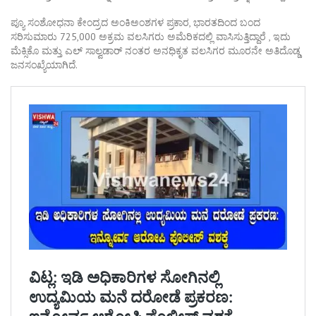
ಪ್ಯೂ ಸಂಶೋಧನಾ ಕೇಂದ್ರದ ಅಂಕಿಅಂಶಗಳ ಪ್ರಕಾರ, ಭಾರತದಿಂದ ಬಂದ
ಸರಿಸುಮಾರು 725,000 ಅಕ್ರಮ ವಲಸಿಗರು ಅಮೆರಿಕದಲ್ಲಿ ವಾಸಿಸುತ್ತಿದ್ದಾರೆ , ಇದು
ಮೆಕ್ಸಿಕೊ ಮತ್ತು ಎಲ್ ಸಾಲ್ವಡಾರ್ ನಂತರ ಅನಧಿಕೃತ ವಲಸಿಗರ ಮೂರನೇ ಅತಿದೊಡ್ಡ
ಜನಸಂಖ್ಯೆಯಾಗಿದೆ.