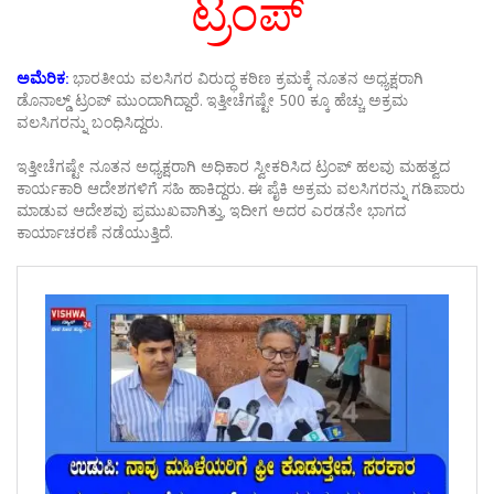
ಟ್ರಂಪ್
ಅಮೆರಿಕ:
ಭಾರತೀಯ ವಲಸಿಗರ ವಿರುದ್ಧ ಕಠಿಣ ಕ್ರಮಕ್ಕೆ ನೂತನ ಅಧ್ಯಕ್ಷರಾಗಿ
ಡೊನಾಲ್ಡ್​ ಟ್ರಂಪ್ ಮುಂದಾಗಿದ್ದಾರೆ. ಇತ್ತೀಚೆಗಷ್ಟೇ 500 ಕ್ಕೂ ಹೆಚ್ಚು ಅಕ್ರಮ
ವಲಸಿಗರನ್ನು ಬಂಧಿಸಿದ್ದರು.
ಇತ್ತೀಚೆಗಷ್ಟೇ ನೂತನ ಅಧ್ಯಕ್ಷರಾಗಿ ಅಧಿಕಾರ ಸ್ವೀಕರಿಸಿದ ಟ್ರಂಪ್‌ ಹಲವು ಮಹತ್ವದ
ಕಾರ್ಯಕಾರಿ ಆದೇಶಗಳಿಗೆ ಸಹಿ ಹಾಕಿದ್ದರು. ಈ ಪೈಕಿ ಅಕ್ರಮ ವಲಸಿಗರನ್ನು ಗಡಿಪಾರು
ಮಾಡುವ ಆದೇಶವು ಪ್ರಮುಖವಾಗಿತ್ತು, ಇದೀಗ ಅದರ ಎರಡನೇ ಭಾಗದ
ಕಾರ್ಯಾಚರಣೆ ನಡೆಯುತ್ತಿದೆ.