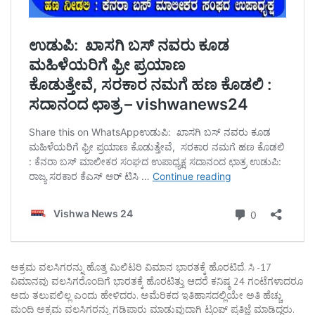
ಅಕ್ರಮ ವಲಸಿಗರನ್ನು ಹೊತ್ತ ಮಿಲಿಟರಿ ವಿಮಾನ ಭಾರತಕ್ಕೆ ಹೊರಟಿದೆ. ಸಿ -17
ವಿಮಾನವು ವಲಸಿಗರೊಂದಿಗೆ ಭಾರತಕ್ಕೆ ಹೊರಟಿತ್ತು ಆದರೆ ಕನಿಷ್ಠ 24 ಗಂಟೆಗಳಾದರೂ
ಅದು ತಲುಪಲಿಲ್ಲ ಎಂದು ಹೇಳಿದರು. ಅಮೆರಿಕದ ಇತಿಹಾಸದಲ್ಲಿಯೇ ಅತಿ ಹೆಚ್ಚು
ಮಂದಿ ಅಕ್ರಮ ವಲಸಿಗರನ್ನು ಗಡಿಪಾರು ಮಾಡುವುದಾಗಿ ಟ್ರಂಪ್ ಪ್ರತಿಜ್ಞೆ ಮಾಡಿದ್ದರು.