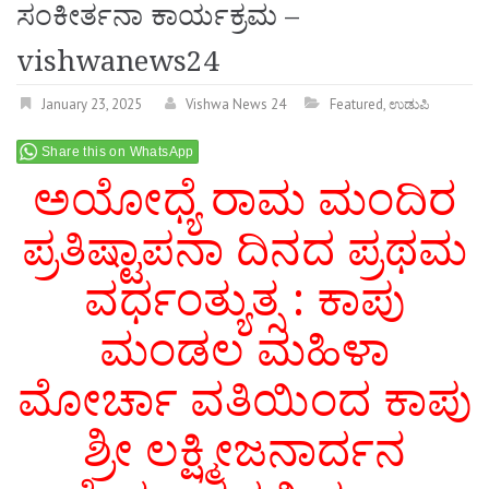
ಸಂಕೀರ್ತನಾ ಕಾರ್ಯಕ್ರಮ –
vishwanews24
January 23, 2025
Vishwa News 24
Featured
,
ಉಡುಪಿ
Share this on WhatsApp
ಅಯೋಧ್ಯೆ ರಾಮ ಮಂದಿರ
ಪ್ರತಿಷ್ಟಾಪನಾ ದಿನದ ಪ್ರಥಮ
ವರ್ಧಂತ್ಯುತ್ಸ : ಕಾಪು
ಮಂಡಲ ಮಹಿಳಾ
ಮೋರ್ಚಾ ವತಿಯಿಂದ ಕಾಪು
ಶ್ರೀ ಲಕ್ಷ್ಮೀಜನಾರ್ದನ