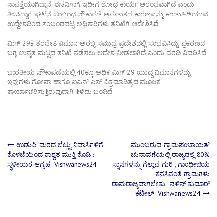
ನಾಪತ್ತೆಯಾಗಿದ್ದಾನೆ. ಈತನಿಗಾಗಿ ಇದೀಗ ಶೋಧ ಕಾರ್ಯ ಆರಂಭವಾಗಿದೆ ಎಂದು
ತಿಳಿಸಿದ್ದಾರೆ. ಘಟನೆ ಸಂಬಂಧ ನೌಕಾಪಡೆ ಅಪಘಾತದ ಕಾರಣವನ್ನು ಕಂಡುಹಿಡಿಯುವ
ಉದ್ದೇಶದಿಂದ ಸಂಬಂಧಪಟ್ಟ ಅಧಿಕಾರಿಗಳು ತನಿಖೆಗೆ ಆದೇಶಿಸಿದೆ.
ಮಿಗ್ 29ಕೆ ತರಬೇತಿ ವಿಮಾನ ಅರಬ್ಬಿ ಸಮುದ್ರ ಪ್ರದೇಶದಲ್ಲಿ ಸಂಭವಿಸಿದ್ದು, ಪ್ರಕರಣದ
ಬಗ್ಗೆ ಉನ್ನತ ಮಟ್ಟದ ತನಿಖೆ ನಡೆಸಲು ಆದೇಶ ನೀಡಲಾಗಿದೆ ಎಂದು ವರದಿ ವಿವರಿಸಿದೆ.
ಭಾರತೀಯ ನೌಕಾಪಡೆಯಲ್ಲಿ 40ಕ್ಕೂ ಅಧಿಕ ಮಿಗ್ 29 ಯುದ್ಧ ವಿಮಾನಗಳಿದ್ದು,
ಇವುಗಳು ಗೋವಾ ಹಾಗೂ ಐಎನ್ ಎಸ್ ವಿಕ್ರಮಾದಿತ್ಯದ ಮೂಲಕ
ಕಾರ್ಯಾಚರಿಸುತ್ತಿರುವುದಾಗಿ ತಿಳಿದು ಬಂದಿದೆ.
Post
ಉಡುಪಿ: ಮಠದ ಬೆಟ್ಟು ನಿವಾಸಿಗಳಿಗೆ
ಮುಂಬರುವ ಗ್ರಾಮಪಂಚಾಯತ್
ಕೊಳಚೆಯಿಂದ ಶಾಶ್ವತ ಮುಕ್ತಿ ಕೊಡಿ :
ಚುನಾವಣೆಯಲ್ಲಿ ರಾಜ್ಯದಲ್ಲಿ 80%
ಸ್ಥಳೀಯರ ಆಗ್ರಹ -Vishwanews24
ಸ್ನಾನಗಳನ್ನು ಗೆಲ್ಲುವ ಗುರಿ , ಗಾಂಧೀಜಿಯ
navigation
ಕನಸಿನಂತೆ ಗ್ರಾಮಗಳು
ರಾಮರಾಜ್ಯವಾಗಬೇಕು : ನಳಿನ್ ಕುಮಾರ್
ಕಟೀಲ್ -Vishwanews24