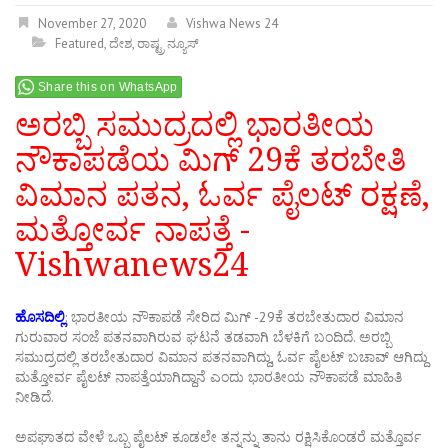
November 27, 2020
Vishwa News 24
Featured
,
ದೇಶ
,
ರಾಷ್ಟ್ರ ನ್ಯೂಸ್
Share this on WhatsApp
ಅರಬ್ಬಿ ಸಮುದ್ರದಲ್ಲಿ ಭಾರತೀಯ
ನೌಕಾಪಡೆಯ ಮಿಗ್ 29ಕೆ ತರಬೇತಿ
ವಿಮಾನ
ಪತನ, ಓರ್ವ ಪೈಲಟ್ ರಕ್ಷಣೆ,
ಮತ್ತೋರ್ವ ನಾಪತ್ತೆ -
Vishwanews24
ಹೊಸದಿಲ್ಲಿ
: ಭಾರತೀಯ ನೌಕಾಪಡೆ ಸೇರಿದ ಮಿಗ್ -29ಕೆ ತರಬೇತುದಾರ ವಿಮಾನ
ಗುರುವಾರ ಸಂಜೆ ಪತನವಾಗಿರುವ ಘಟನೆ ತಡವಾಗಿ ಬೆಳಕಿಗೆ ಬಂದಿದೆ. ಅರಬ್ಬಿ
ಸಮುದ್ರದಲ್ಲಿ ತರಬೇತುದಾರ ವಿಮಾನ ಪತನವಾಗಿದ್ದು, ಓರ್ವ ಪೈಲಟ್ ಬಚಾವ್ ಆಗಿದ್ದು
ಮತ್ತೋರ್ವ ಪೈಲಟ್‌ ನಾಪತ್ತೆಯಾಗಿದ್ದಾನೆ ಎಂದು ಭಾರತೀಯ ನೌಕಾಪಡೆ ಮಾಹಿತಿ
ನೀಡಿದೆ.
ಅಪಘಾತದ ವೇಳೆ ಒಬ್ಬ ಪೈಲಟ್‌ ಕೂಡಲೇ ತನ್ನನ್ನು ತಾನು ರಕ್ಷಿಸಿಕೊಂಡರೆ ಮತ್ತೊರ್ವ