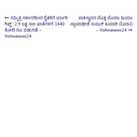
Post
ಸಮ್ಮಿಶ್ರ ಸರ್ಕಾರದಿಂದ ರೈತರಿಗೆ ಭರ್ಜರಿ
ಪಾಕಿಸ್ಥಾನದ ಮೊತ್ತ ಮೊದಲ ಹಿಂದೂ
ಗಿಫ್ಟ್ : 2.9 ಲಕ್ಷ ಸಾಲ ಖಾತೆಗಳಿಗೆ 1440
ನ್ಯಾಯಾಧೀಶೆ ಸುಮನ್‌ ಕುಮಾರಿ ಬೊದಾನಿ
ಕೋಟಿ ರೂ. ಬಿಡುಗಡೆ –
– Vishwanews24
navigation
Vishwanews24