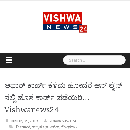
Skip
to
content
Search
for:
ಆಧಾರ್ ಕಾರ್ಡ್ ಕಳೆದು ಹೋದರೆ ಆನ್ ಲೈನ್
ನಲ್ಲಿ ಹೊಸ ಕಾರ್ಡ್ ಪಡೆಯಿರಿ…-
Vishwanews24
January 29, 2019
Vishwa News 24
Featured
,
ರಾಜ್ಯ ನ್ಯೂಸ್
,
ವಿಶೇಷ ಲೇಖನಗಳು