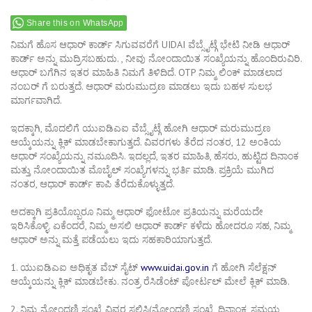
Share this on WhatsApp
ನಿಮಗೆ ಹೊಸ ಆಧಾರ್ ಕಾರ್ಡ್ ಸಿಗುವವರೆಗೆ UIDAI ವೆಬ್ಸೈಟ್ಗೆ ಭೇಟಿ ನೀಡಿ ಆಧಾರ್
ಕಾರ್ಡ್ ಅನ್ನು ಮುದ್ರಿಸಬಹುದು. , ನೀವು ನೋಂದಾಯಿತ ಸಂಖ್ಯೆಯನ್ನು ಹೊಂದಿರುವಿರಿ.
ಆಧಾರ್ ಬಗೆಗಿನ ಇತರ ಮಾಹಿತಿ ನಿಮಗೆ ತಿಳಿದಿದೆ. OTP ನಿಮ್ಮ ಲಿಂಕ್ ಮಾಡಲಾದ
ನಂಬರ್ ಗೆ ಬರುತ್ತದೆ. ಆಧಾರ್ ಮರುಮುದ್ರಣ ಮಾಡಲು ಇದು ಬಹಳ ಸುಲಭ
ಮಾರ್ಗವಾಗಿದೆ.
ಇದಕ್ಕಾಗಿ, ಮೊದಲಿಗೆ ಯುಐಡಿಎಐ ವೆಬ್ಸೈಟ್ಗೆ ಹೋಗಿ ಆಧಾರ್ ಮರುಮುದ್ರಣ
ಆಯ್ಕೆಯನ್ನು ಕ್ಲಿಕ್ ಮಾಡಬೇಕಾಗುತ್ತದೆ. ವಿವರಗಳು ತೆರೆದ ನಂತರ, 12 ಅಂಕಿಯ
ಆಧಾರ್ ಸಂಖ್ಯೆಯನ್ನು ನಮೂದಿಸಿ. ಇದಲ್ಲದೆ, ಇತರ ಮಾಹಿತಿ, ಹೆಸರು, ಹುಟ್ಟಿದ ದಿನಾಂಕ
ಮತ್ತು ನೋಂದಾಯಿತ ಮೊಬೈಲ್ ಸಂಖ್ಯೆಗಳನ್ನು ಭರ್ತಿ ಮಾಡಿ. ಪ್ರಕ್ರಿಯೆ ಮುಗಿದ
ನಂತರ, ಆಧಾರ್ ಕಾರ್ಡ್ ಕಾಪಿ ತೆರೆದುಕೊಳ್ಳುತ್ತದೆ.
ಅದಕ್ಕಾಗಿ ಪ್ರತಿಯೊಬ್ಬರೂ ನಿಮ್ಮ ಆಧಾರ್ ಫೋಟೋ ಪ್ರತಿಯನ್ನು ಮರೆಯದೇ
ಇರಿಸಿಕೊಳ್ಳಿ. ಏಕೆಂದರೆ, ನಿಮ್ಮ ಅಸಲಿ ಆಧಾರ್ ಕಾರ್ಡ್ ಕಳೆದು ಹೋದರೂ ಸಹ, ನಿಮ್ಮ
ಆಧಾರ್ ಅನ್ನು ಮತ್ತೆ ಪಡೆಯಲು ಇದು ಸಹಕಾರಿಯಾಗುತ್ತದೆ.
1. ಯುಐಡಿಎಐ ಅಧಿಕೃತ ವೆಬ್ ಸೈಟ್
www.uidai.gov.in
ಗೆ ಹೋಗಿ ಸೆಲೆಕ್ಷನ್
ಆಯ್ಕೆಯನ್ನು ಕ್ಲಿಕ್ ಮಾಡಬೇಕು. ನಂತ್ರ ರೆಸಿಡೆಂಟ್ ಪೋರ್ಟಲ್ ಮೇಲೆ ಕ್ಲಿಕ್ ಮಾಡಿ.
2. ನಿಮ್ಮ ನೋಂದಣಿ ಸಂಖ್ಯೆ ವಿವರ ಸಲ್ಲಿಸಿ(ನೋಂದಣಿ ಸಂಖ್ಯೆ, ದಿನಾಂಕ, ಸಮಯ,