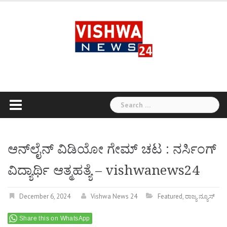
Skip
to
content
Search
for:
ಆನ್‌ಲೈನ್ ವಿಡಿಯೋ ಗೇಮ್ ಚಟ : ನರ್ಸಿಂಗ್
ವಿದ್ಯಾರ್ಥಿ ಆತ್ಮಹತ್ಯೆ – vishwanews24
December 6, 2024
Vishwa News 24
Featured
,
ರಾಜ್ಯ ನ್ಯೂಸ್
Share this on WhatsApp