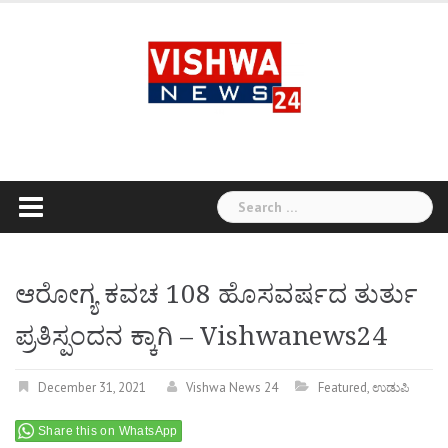
Skip
to
content
Search
for:
ಆರೋಗ್ಯ ಕವಚ 108 ಹೊಸವರ್ಷದ ತುರ್ತು
ಪ್ರತಿಸ್ಪಂದನ ಕ್ಕಾಗಿ – Vishwanews24
December 31, 2021
Vishwa News 24
Featured
,
ಉಡುಪಿ
Share this on WhatsApp