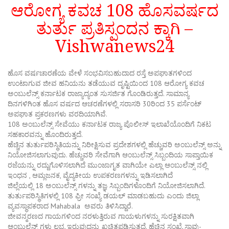
ಆರೋಗ್ಯ ಕವಚ 108 ಹೊಸವರ್ಷದ
ತುರ್ತು ಪ್ರತಿಸ್ಪಂದನ ಕ್ಕಾಗಿ –
Vishwanews24
ಹೊಸ ವರ್ಷಚಾರಣೆಯ ವೇಳೆ ಸಂಭವಿಸಬಹುದಾದ ರಸ್ತೆ ಅಪಘಾತಗಳಿಂದ
ಉಂಟಾಗುವ ಜೀವ ಹನಿಯನು ತಡೆಯುವ ದೃಷ್ಟಿಯಿಂದ 108 ಆರೋಗ್ಯ ಕವಚ
ಅಂಬುಲೆನ್ಸ್ ಕರ್ನಾಟಕ ರಾಜ್ಯಾದ್ಯಂತ ಸುಸರ್ಜಿತ ಗೊಂಡಿರುತ್ತದೆ. ಸಾಮಾನ್ಯ
ದಿನಗಳಿಗಿಂತ ಹೊಸ ವರ್ಷದ ಆಚರಣೆಗಳಲ್ಲಿ ಸರಾಸರಿ 30ರಿಂದ 35 ಪರ್ಸೆಂಟ್
ಅಪಘಾತ ಪ್ರಕರಣಗಳು ವರದಿಯಾಗಿವೆ.
108 ಅಂಬುಲೆನ್ಸ್ ಸೇವೆಯು ಕರ್ನಾಟಕ ರಾಜ್ಯ ಪೊಲೀಸ್ ಇಲಾಖೆಯೊಂದಿಗೆ ನಿಕಟ
ಸಹಕಾರವನ್ನು ಹೊಂದಿರುತ್ತದೆ.
ಹೆಚ್ಚಿನ ತುರ್ತುಪರಿಸ್ಥಿತಿಯನ್ನು ನಿರೀಕ್ಷಿಸುವ ಪ್ರದೇಶಗಳಲ್ಲಿ ಹೆಚ್ಚುವರಿ ಅಂಬುಲೆನ್ಸ್ ಅನ್ನು
ನಿಯೋಜಿಸಲಾಗುವುದು. ಹೆಚ್ಚುವರಿ ಸೇವೆಗಾಗಿ ಆಂಬುಲೆನ್ಸ್ ಸಿಬ್ಬಂದಿಯ ಸಾಪ್ತಾಯಿಕ
ರಜೆಯನ್ನು ರದ್ದುಗೊಳಿಸಲಾಗಿದೆ ಮುಂಜಾಗೃತ ವಾಗಿಯೇ ಎಲ್ಲಾ ಆಂಬುಲೆನ್ಸ್ ನಲ್ಲಿ
ಇಂಧನ , ಆಮ್ಲಜನಕ, ವೈದ್ಯಕೀಯ ಉಪಕರಣಗಳನ್ನು ಇಡಿಸಲಾಗಿದೆ
ಜಿಲ್ಲೆಯಲ್ಲಿ 18 ಅಂಬುಲೆನ್ಸ್ ಗಳನ್ನು ತಜ್ಞ ಸಿಬ್ಬಂದಿಗಳೊಂದಿಗೆ ನಿಯೋಜಿಸಲಾಗಿದೆ.
ತುರ್ತುಪರಿಸ್ಥಿತಿಗಳಲ್ಲಿ 108 ಫ್ರೀ ಸಂಖ್ಯೆ ಡಯಲ್ ಮಾಡಬಹುದು ಎಂದು ಜಿಲ್ಲಾ
ವ್ಯವಸ್ಥಾಪಕರಾದ Mahabala ಅವರು ತಿಳಿಸಿದ್ದಾರೆ.
ಜೀವನ್ಮರಣದ ಗಾಯಗಳಿಂದ ನರಳುತ್ತಿರುವ ಗಾಯಳುಗಳನ್ನು ಸುರಕ್ಷಿತವಾಗಿ
ಆಂಬುಲೆನ್ಸ್ ಗಳು ಲಭ್ಯ ಇರುವುದನ್ನು ಖಚಿತಪಡಿಸುತ್ತದೆ. ಹೆಚ್ಚಿನ ಸಂಖ್ಯೆ ಸಾವು-