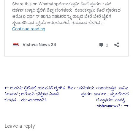
Post
ಉಡುಪಿ: ರೈಲಿನಲ್ಲಿ ಯುವತಿಗೆ ಲೈಂಗಿಕ
ಶಿರ್ವ : ಮಹಿಳೆಯ ಸಂಶಯಾಸ್ಪದ ಸಾವಿನ
ಕಿರುಕುಳ ; ಆರೋಪಿ ಭಟ್ಕಳದ ನಿವಾಸಿ
ಪ್ರಕರಣ ದಾಖಲು ; ಮೃತದೇಹದ
ಬಂಧನ – vishwanews24
ಚಿನ್ನಾಭರಣ ನಾಪತ್ತೆ –
navigation
vishwanews24
Leave a reply