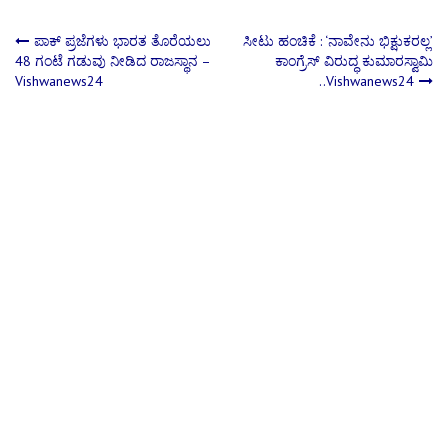
Post
ಪಾಕ್​ ಪ್ರಜೆಗಳು ಭಾರತ ತೊರೆಯಲು
ಸೀಟು ಹಂಚಿಕೆ : ‘ನಾವೇನು ಭಿಕ್ಷುಕರಲ್ಲ’
48 ಗಂಟೆ ಗಡುವು ನೀಡಿದ ರಾಜಸ್ಥಾನ –
ಕಾಂಗ್ರೆಸ್​ ವಿರುದ್ಧ ಕುಮಾರಸ್ವಾಮಿ
Vishwanews24
..Vishwanews24
navigation