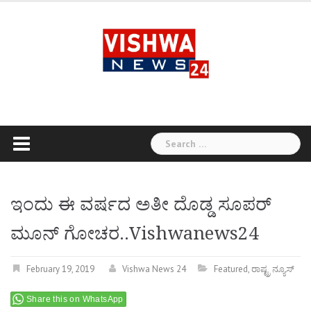
Skip
to
content
Search
for:
ಇಂದು ಈ ವರ್ಷದ ಅತೀ ದೊಡ್ಡ ಸೂಪರ್​​
ಮೂನ್​ ಗೋಚರ..Vishwanews24
February 19, 2019
Vishwa News 24
Featured
,
ರಾಷ್ಟ್ರ ನ್ಯೂಸ್
Share this on WhatsApp