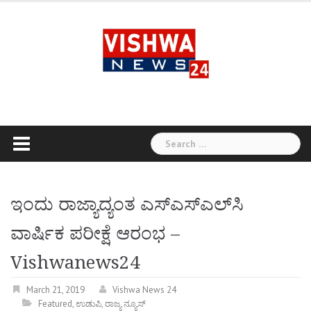
Skip
to
content
Search
for:
ಇಂದು ರಾಜ್ಯಾದ್ಯಂತ ಎಸ್‌ಎಸ್‌ಎಲ್‌ಸಿ
ವಾರ್ಷಿಕ ಪರೀಕ್ಷೆ ಆರಂಭ –
Vishwanews24
March 21, 2019
Vishwa News 24
Featured
,
ಉಡುಪಿ
,
ರಾಜ್ಯ ನ್ಯೂಸ್