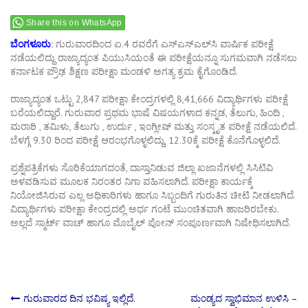
Share this on WhatsApp
ಬೆಂಗಳೂರು
:
ಗುರುವಾರದಿಂದ ಏ.4 ರವರೆಗೆ ಎಸ್‌ಎಸ್‌ಎಲ್‌ಸಿ ವಾರ್ಷಿಕ ಪರೀಕ್ಷೆ
ನಡೆಯಲಿದ್ದು ರಾಜ್ಯಾದ್ಯಂತ ಪಿಯುಸಿಯಂತೆ ಈ ಪರೀಕ್ಷೆಯನ್ನೂ ಸುಗಮವಾಗಿ ನಡೆಸಲು
ಕರ್ನಾಟಕ ಪ್ರೌಢ ಶಿಕ್ಷಣ ಪರೀಕ್ಷಾ ಮಂಡಳಿ ಅಗತ್ಯ ಕ್ರಮ ಕೈಗೊಂಡಿದೆ.
ರಾಜ್ಯಾದ್ಯಂತ ಒಟ್ಟು 2,847 ಪರೀಕ್ಷಾ ಕೇಂದ್ರಗಳಲ್ಲಿ 8,41,666 ವಿದ್ಯಾರ್ಥಿಗಳು ಪರೀಕ್ಷೆ
ಬರೆಯಲಿದ್ದಾರೆ. ಗುರುವಾರ ಪ್ರಥಮ ಭಾಷೆ ವಿಷಯಗಳಾದ ಕನ್ನಡ, ತೆಲುಗು, ಹಿಂದಿ ,
ಮರಾಠಿ , ತಮಿಳು, ತೆಲುಗು , ಉರ್ದು , ಇಂಗ್ಲೀಷ್ ಮತ್ತು ಸಂಸ್ಕೃತ ಪರೀಕ್ಷೆ ನಡೆಯಲಿದೆ.
ಬೆಳಗ್ಗೆ 9.30 ರಿಂದ ಪರೀಕ್ಷೆ ಆರಂಭಗೊಳ್ಳಲಿದ್ದು, 12.30ಕ್ಕೆ ಪರೀಕ್ಷೆ ಕೊನೆಗೊಳ್ಳಲಿದೆ.
ಪ್ರಶ್ನೆಪತ್ರಿಕೆಗಳು ಸೊರಿಕೆಯಾಗದಂತೆ, ದಾಸ್ತಾನಿಡುವ ಜಿಲ್ಲಾ ಖಜಾನೆಗಳಲ್ಲಿ ಸಿಸಿಟಿವಿ
ಅಳವಡಿಸುವ ಮೂಲಕ ನಿರಂತರ ನಿಗಾ ವಹಿಸಲಾಗಿದೆ. ಪರೀಕ್ಷಾ ಕಾರ್ಯಕ್ಕೆ
ನಿಯೋಜಿಸಿರುವ ಎಲ್ಲ ಅಧಿಕಾರಿಗಳು ಹಾಗೂ ಸಿಬ್ಬಂದಿಗೆ ಗುರುತಿನ ಚೀಟಿ ನೀಡಲಾಗಿದೆ.
ವಿದ್ಯಾರ್ಥಿಗಳು ಪರೀಕ್ಷಾ ಕೇಂದ್ರದಲ್ಲಿ ಅರ್ಧ ಗಂಟೆ ಮುಂಚಿತವಾಗಿ ಹಾಜರಿರಬೇಕು.
ಅಲ್ಲದೆ ಸ್ಮಾರ್ಟ್ ವಾಚ್ ಹಾಗೂ ಮೊಬೈಲ್ ಪೋನ್ ಸಂಪೂರ್ಣವಾಗಿ ನಿಷೇಧಿಸಲಾಗಿದೆ.
Post
ಗುರುವಾರದ ದಿನ ಭವಿಷ್ಯ ಇಲ್ಲಿದೆ.
ಮಂಡ್ಯದ ಸ್ವಾಭಿಮಾನ ಉಳಿಸಿ –