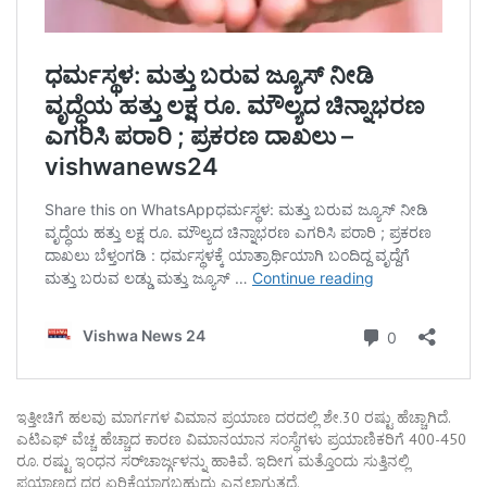
ಇತ್ತೀಚಿಗೆ ಹಲವು ಮಾರ್ಗಗಳ ವಿಮಾನ ಪ್ರಯಾಣ ದರದಲ್ಲಿ ಶೇ.30 ರಷ್ಟು ಹೆಚ್ಚಾಗಿದೆ.
ಎಟಿಎಫ್ ವೆಚ್ಚ ಹೆಚ್ಚಾದ ಕಾರಣ ವಿಮಾನಯಾನ ಸಂಸ್ಥೆಗಳು ಪ್ರಯಾಣಿಕರಿಗೆ 400-450
ರೂ. ರಷ್ಟು ಇಂಧನ ಸರ್‌ಚಾರ್ಜ್ಗಳನ್ನು ಹಾಕಿವೆ. ಇದೀಗ ಮತ್ತೊಂದು ಸುತ್ತಿನಲ್ಲಿ
ಪ್ರಯಾಣದ ದರ ಏರಿಕೆಯಾಗಬಹುದು ಎನ್ನಲಾಗುತ್ತದೆ.