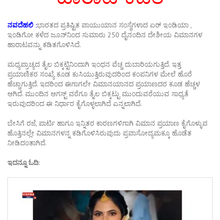
ನವದೆಹಲಿ :
ಭಾರತದ ಪ್ರತಿಷ್ಟಿತ ವಾಯುಯಾನ ಸಂಸ್ಥೆಗಳಾದ ಏರ್ ಇಂಡಿಯಾ ,
ಇಂಡಿಗೋ ಕಳೆದ ಜೂನ್‌ನಿಂದ ಸುಮಾರು 250 ದೈನಂದಿನ ದೇಶೀಯ ವಿಮಾನಗಳ
ಹಾರಾಟವನ್ನು ಕಡಿತಗೊಳಿಸಿದೆ.
ಮಧ್ಯಪ್ರಾಚ್ಯದ ತೈಲ ಬಿಕ್ಕಟ್ಟಿನಿಂದಾಗಿ ಇಂಧನ ವೆಚ್ಚ ದುಬಾರಿಯಗುತ್ತಿದೆ. ಇತ್ತ
ಪ್ರಯಾಣಿಕರ ಸಂಖ್ಯೆ ಕೂಡ ಕುಸಿಯುತ್ತಿರುವುದರಿಂದ ಕಂಪನಿಗಳ ಮೇಲೆ ಹೊರೆ
ಹೆಚ್ಚಾಗುತ್ತಿದೆ. ಇದರಿಂದ ಈಗಾಗಲೇ ವಿಮಾನಯಾನದ ಪ್ರಯಾಣದರ ಕೂಡ ಹೆಚ್ಚಳ
ಆಗಿದೆ. ಮುಂದಿನ ಆಗಸ್ಟ್ ವರೆಗೂ ತೈಲ ಬಿಕ್ಕಟ್ಟು ಮುಂದುವರೆಯುವ ಸಾಧ್ಯತೆ
ಇರುವುದರಿಂದ ಈ ನಿರ್ಧಾರ ಕೈಗೊಳ್ಳಲಾಗಿದೆ ಎನ್ನಲಾಗಿದೆ.
ಬೇಸಿಗೆ ರಜೆ, ಪಾರ್ಟಿ ಹಾಗೂ ಇನ್ನಿತರ ಕಾರಣಗಳಿಗಾಗಿ ವಿಮಾನ ಪ್ರಯಾಣ ಕೈಗೊಳ್ಳುವ
ಹೊತ್ತಿನಲ್ಲೇ ವಿಮಾನಗಳನ್ನ ಕಡಿಗೊಳಿಸಿರುವುದು ಪ್ರವಾಸೋದ್ಯಮಕ್ಕೂ ಹೊಡೆತ
ನೀಡಿದಂತಾಗಿದೆ.
ಇದನ್ನೂ ಓದಿ: